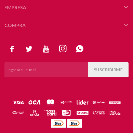
EMPRESA
COMPRA





SUSCRIBIRME