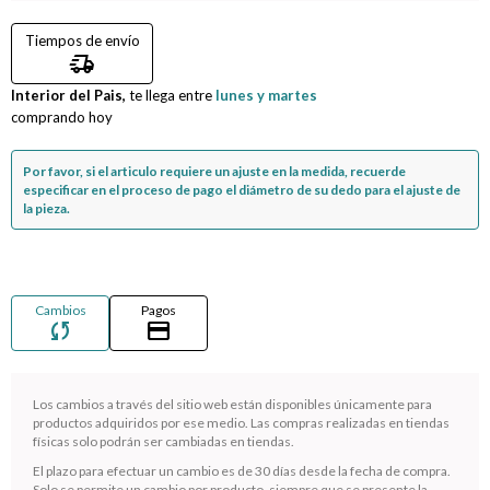
Tiempos de envío
Compromiso
delivery_truck_speed
Interior del Pais,
Día del niño
te llega entre
lunes y martes
comprando hoy
Por favor, si el articulo requiere un ajuste en la medida, recuerde
especificar en el proceso de pago el diámetro de su dedo para el ajuste de
la pieza.
Cambios
Pagos
sync
credit_card
Los cambios a través del sitio web están disponibles únicamente para
productos adquiridos por ese medio. Las compras realizadas en tiendas
¡Sumate a la forma más ágil de comprar!
físicas solo podrán ser cambiadas en tiendas.
Comprá en 3 cuotas sin recargo o hasta en 12
El plazo para efectuar un cambio es de 30 días desde la fecha de compra.
cuotas * ¡Solo con tu cédula!
Solo se permite un cambio por producto, siempre que se presente la