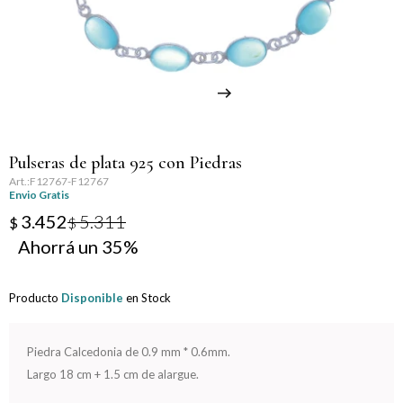
Llaveros
Día de la Mujer
Día de la Secretaria
Día del Abuelo
Pulseras de plata 925 con Piedras
Día del Amigo
F12767-F12767
Envio Gratis
Día del Maestro
3.452
5.311
$
$
35
Día del Padre
Producto
Disponible
en Stock
Graduación
Nacimiento
Piedra Calcedonia de 0.9 mm * 0.6mm.
Largo 18 cm + 1.5 cm de alargue.
San Valentín