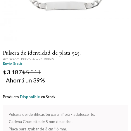
Llaveros
Día de la Mujer
Día de la Secretaria
Día del Abuelo
Pulsera de identidad de plata 925.
Día del Amigo
48771-80069-48771-80069
Envio Gratis
Día del Maestro
3.187
5.311
$
$
39
Día del Padre
Producto
Disponible
en Stock
Graduación
Nacimiento
Pulsera de identificación para niño/a - adolescente.
Cadena Grumette de 5 mm de ancho.
San Valentín
Placa para grabar de 3 cm * 6 mm.