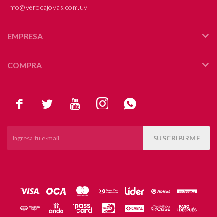
info@verocajoyas.com.uy
EMPRESA
COMPRA





SUSCRIBIRME