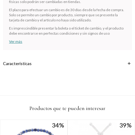
Comprá en 3 cuotas sin recargo o hasta en 12
físicas solo podrán ser cambiadas en tiendas.
cuotas * ¡Solo con tu cédula!
El plazo para efectuar un cambio es de 30 días desde la fecha de compra.
* sujeto aprobación crediticia.
Solo se permite un cambio por producto, siempre que se presente la
tarjeta de cambio y el artículo no haya sido utilizado.
Verifica si estás calificado para comprar con Pago
Comprá ahora y Pagá
Después:
Es imprescindible presentar la boleta o el ticket de cambio, y el producto
Después, hasta en 12
Estás calificado para comprar usando Pago
debe encontrarse en perfectas condiciones y sin signos de uso
Cédula de identidad
cuotas y sin tocar tu
Después.
Ups!
Ver más
tarjeta de crédito
¡Algo salió mal!
Parece que no tenes oferta, lamentamos el
¡Tenés hasta
para comprar en las cuotas que
Celular
inconveniente, por cualquier duda contactanos
Por favor intenta nuevamente mas tarde.
prefieras!
en
preguntas@pagodespues.com.uy
Elegí tus productos preferidos
Características
Fecha de nacimiento
Elegís Pago Después como metodo de pago
* sujeto a aprobación crediticia. El monto disponible puede
variar por comercio
Día
Mes
Año
Continuar
Productos que te pueden interesar
34
34
39
39