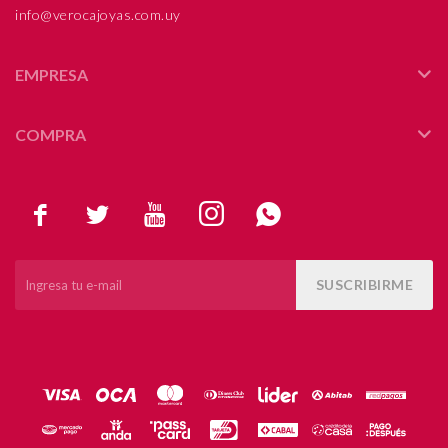
info@verocajoyas.com.uy
EMPRESA
COMPRA





SUSCRIBIRME