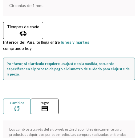
Circonias de 1 mm.
Compromiso
Tiempos de envío
Día del niño
delivery_truck_speed
Interior del Pais,
te llega entre
lunes y martes
comprando hoy
Por favor, si el articulo requiere un ajuste en la medida, recuerde
especificar en el proceso de pago el diámetro de su dedo para el ajuste de
la pieza.
Cambios
Pagos
sync
credit_card
Los cambios a través del sitio web están disponibles únicamente para
¡Sumate a la forma más ágil de comprar!
productos adquiridos por ese medio. Las compras realizadas en tiendas