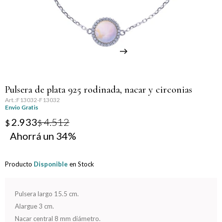
Llaveros
Día de la Mujer
Día de la Secretaria
Día del Abuelo
Pulsera de plata 925 rodinada, nacar y circonias
Día del Amigo
F13032-F13032
Envio Gratis
Día del Maestro
2.933
4.512
$
$
34
Día del Padre
Producto
Disponible
en Stock
Graduación
Nacimiento
Pulsera largo 15.5 cm.
Alargue 3 cm.
San Valentín
Nacar central 8 mm diámetro.