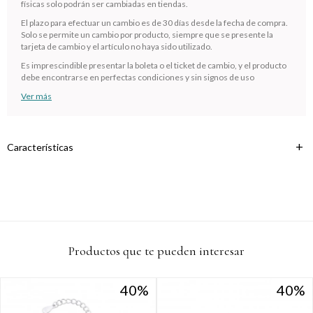
Comprá en 3 cuotas sin recargo o hasta en 12
físicas solo podrán ser cambiadas en tiendas.
cuotas * ¡Solo con tu cédula!
El plazo para efectuar un cambio es de 30 días desde la fecha de compra.
* sujeto aprobación crediticia.
Solo se permite un cambio por producto, siempre que se presente la
tarjeta de cambio y el artículo no haya sido utilizado.
Verifica si estás calificado para comprar con Pago
Comprá ahora y Pagá
Después:
Es imprescindible presentar la boleta o el ticket de cambio, y el producto
Después, hasta en 12
Estás calificado para comprar usando Pago
debe encontrarse en perfectas condiciones y sin signos de uso
Cédula de identidad
cuotas y sin tocar tu
Después.
Ups!
Ver más
tarjeta de crédito
¡Algo salió mal!
Parece que no tenes oferta, lamentamos el
¡Tenés hasta
para comprar en las cuotas que
Celular
inconveniente, por cualquier duda contactanos
Por favor intenta nuevamente mas tarde.
prefieras!
en
preguntas@pagodespues.com.uy
Elegí tus productos preferidos
Características
Fecha de nacimiento
Elegís Pago Después como metodo de pago
* sujeto a aprobación crediticia. El monto disponible puede
variar por comercio
Día
Mes
Año
Continuar
Productos que te pueden interesar
40
40
40
40