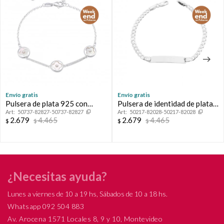
Envío gratis
Envío gratis
Pulsera de plata 925 con
Pulsera de identidad de plata
50737-82827-50737-82827
50217-82028-50217-82028
nácar, VAN.
925.
2.679
4.465
2.679
4.465
$
$
$
$
¿Necesitas ayuda?
Lunes a viernes de 10 a 19 hs, Sábados de 10 a 18 hs.
Whatsapp 092 504 883
Av. Arocena 1571 Locales 8, 9 y 10, Montevideo