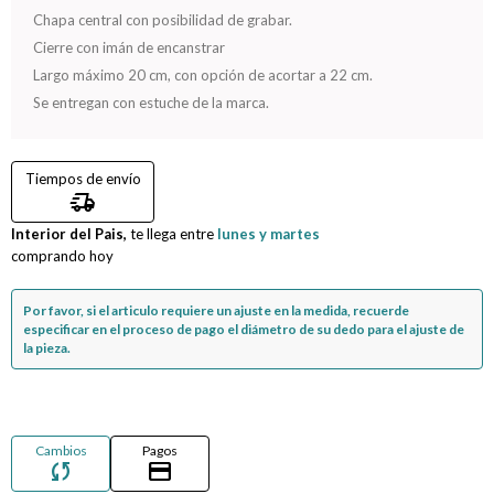
Chapa central con posibilidad de grabar.
Compromiso
Cierre con imán de encanstrar
Largo máximo 20 cm, con opción de acortar a 22 cm.
Día del niño
Se entregan con estuche de la marca.
Tiempos de envío
delivery_truck_speed
Interior del Pais,
te llega entre
lunes y martes
comprando hoy
Por favor, si el articulo requiere un ajuste en la medida, recuerde
especificar en el proceso de pago el diámetro de su dedo para el ajuste de
la pieza.
Cambios
Pagos
sync
credit_card