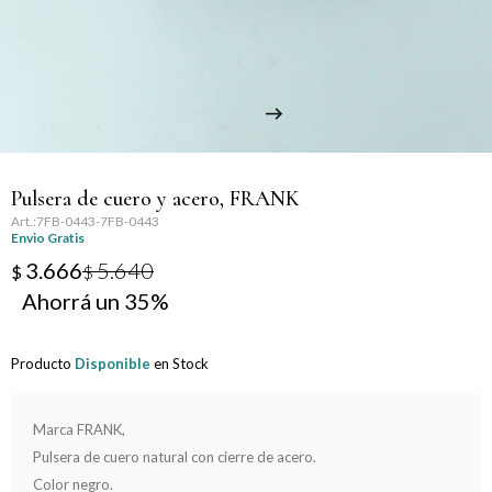
Llaveros
Día de la Mujer
Día de la Secretaria
Día del Abuelo
Pulsera de cuero y acero, FRANK
Día del Amigo
7FB-0443-7FB-0443
Envio Gratis
Día del Maestro
3.666
5.640
$
$
35
Día del Padre
Producto
Disponible
en Stock
Graduación
Nacimiento
Marca FRANK,
Pulsera de cuero natural con cierre de acero.
San Valentín
Color negro.