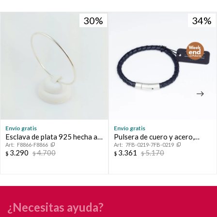
30
30
34
34
Envío gratis
Envío gratis
Esclava de plata 925 hecha a
Pulsera de cuero y acero,
F8866-F8866
7FB-0219-7FB-0219
mano.
FRANk.
3.290
4.700
3.361
5.170
$
$
$
$
¿Necesitas ayuda?