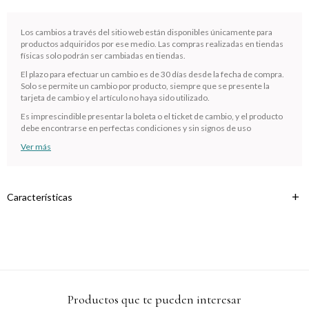
¡Sumate a la forma más ágil de comprar!
Comprá en 3 cuotas sin recargo o hasta en 12
Los cambios a través del sitio web están disponibles únicamente para
cuotas * ¡Solo con tu cédula!
productos adquiridos por ese medio. Las compras realizadas en tiendas
físicas solo podrán ser cambiadas en tiendas.
* sujeto aprobación crediticia.
El plazo para efectuar un cambio es de 30 días desde la fecha de compra.
Verifica si estás calificado para comprar con Pago
Comprá ahora y Pagá
Después:
Solo se permite un cambio por producto, siempre que se presente la
Después, hasta en 12
Estás calificado para comprar usando Pago
tarjeta de cambio y el artículo no haya sido utilizado.
Cédula de identidad
cuotas y sin tocar tu
Después.
Ups!
Es imprescindible presentar la boleta o el ticket de cambio, y el producto
tarjeta de crédito
debe encontrarse en perfectas condiciones y sin signos de uso
¡Algo salió mal!
Parece que no tenes oferta, lamentamos el
¡Tenés hasta
para comprar en las cuotas que
Celular
Ver más
inconveniente, por cualquier duda contactanos
Por favor intenta nuevamente mas tarde.
prefieras!
en
preguntas@pagodespues.com.uy
Elegí tus productos preferidos
Fecha de nacimiento
Elegís Pago Después como metodo de pago
Características
* sujeto a aprobación crediticia. El monto disponible puede
variar por comercio
Día
Mes
Año
Continuar
Productos que te pueden interesar