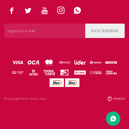





SUSCRIBIRME
© Copyright 2026 / Veroca Joyas