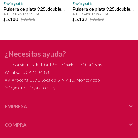
Continuar
Envío gratis
Envío gratis
Pulsera de plata 925, double
Pulsera de plata 925, double
F11365-F11365
F12420-F12420
en oro 18 ktes y nácar,
en oro 18 ktes y nácar,
5.100
7.285
5.132
7.332
$
$
$
$
VIRGEN NIÑA.
VIRGEN NIÑA.
¿Necesitas ayuda?
Lunes a viernes de 10 a 19 hs, Sábados de 10 a 18 hs.
Whatsapp 092 504 883
Av. Arocena 1571 Locales 8, 9 y 10, Montevideo
info@verocajoyas.com.uy
EMPRESA
COMPRA