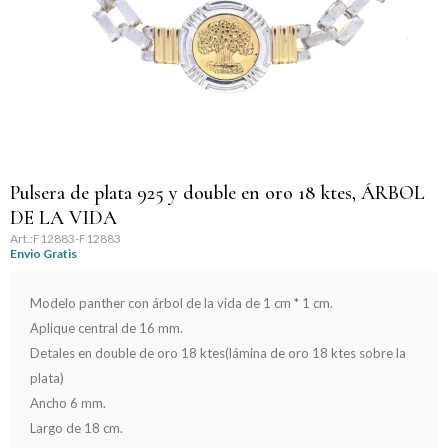
Llaveros
Día de la Mujer
Día de la Secretaria
Día del Abuelo
Día del Amigo
Pulsera de plata 925 y double en oro 18 ktes, ÁRBOL
DE LA VIDA
Día del Maestro
F12883-F12883
Envio Gratis
Día del Padre
Modelo panther con árbol de la vida de 1 cm * 1 cm.
Aplique central de 16 mm.
Graduación
Detales en double de oro 18 ktes(lámina de oro 18 ktes sobre la
plata)
Nacimiento
Ancho 6 mm.
Largo de 18 cm.
San Valentín