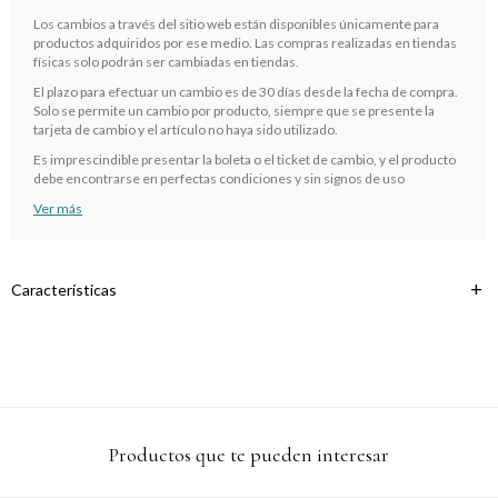
¡Sumate a la forma más ágil de comprar!
Los cambios a través del sitio web están disponibles únicamente para
Comprá en 3 cuotas sin recargo o hasta en 12
productos adquiridos por ese medio. Las compras realizadas en tiendas
cuotas * ¡Solo con tu cédula!
físicas solo podrán ser cambiadas en tiendas.
* sujeto aprobación crediticia.
El plazo para efectuar un cambio es de 30 días desde la fecha de compra.
Verifica si estás calificado para comprar con Pago
Solo se permite un cambio por producto, siempre que se presente la
Comprá ahora y Pagá
Después:
tarjeta de cambio y el artículo no haya sido utilizado.
Después, hasta en 12
Estás calificado para comprar usando Pago
Cédula de identidad
Es imprescindible presentar la boleta o el ticket de cambio, y el producto
cuotas y sin tocar tu
Después.
Ups!
debe encontrarse en perfectas condiciones y sin signos de uso
tarjeta de crédito
¡Algo salió mal!
Parece que no tenes oferta, lamentamos el
¡Tenés hasta
para comprar en las cuotas que
Ver más
Celular
inconveniente, por cualquier duda contactanos
Por favor intenta nuevamente mas tarde.
prefieras!
en
preguntas@pagodespues.com.uy
Elegí tus productos preferidos
Fecha de nacimiento
Elegís Pago Después como metodo de pago
Características
* sujeto a aprobación crediticia. El monto disponible puede
variar por comercio
Día
Mes
Año
Continuar
Productos que te pueden interesar