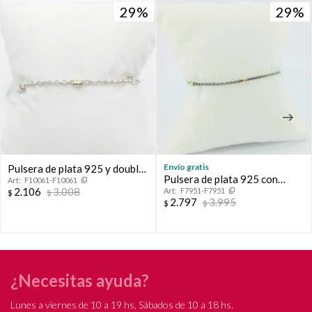
29
29
29
29
Envío gratis
Pulsera de plata 925 y double
Pulsera de plata 925 con
F10061-F10061
en oro 18 ktes, ROLITO.
2.106
3.008
F7951-F7951
detalles de double en oro
$
$
2.797
3.995
$
$
18Ktes. Modelo, ESPIGA.
¿Necesitas ayuda?
Lunes a viernes de 10 a 19 hs, Sábados de 10 a 18 hs.