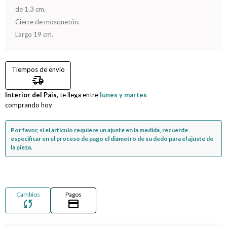
de 1.3 cm.
Compromiso
Cierre de mosquetón.
Largo 19 cm.
Día del niño
Tiempos de envío
delivery_truck_speed
Interior del Pais,
te llega entre
lunes y martes
comprando hoy
Por favor, si el articulo requiere un ajuste en la medida, recuerde
especificar en el proceso de pago el diámetro de su dedo para el ajuste de
la pieza.
Cambios
Pagos
sync
credit_card