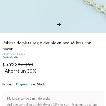
Llaveros
Día de la Mujer
Día de la Secretaria
Día del Abuelo
Pulsera de plata 925 y double en oro 18 ktes con
Día del Amigo
nácar.
F9379-F9379
Día del Maestro
Envio Gratis
5.922
8.460
$
$
Día del Padre
30
Graduación
Producto
Disponible
en Stock
Nacimiento
Malla panter de 5 mm de ancho.
San Valentín
Aplique central en double de oro 18 ktes con nácar, guarda griega