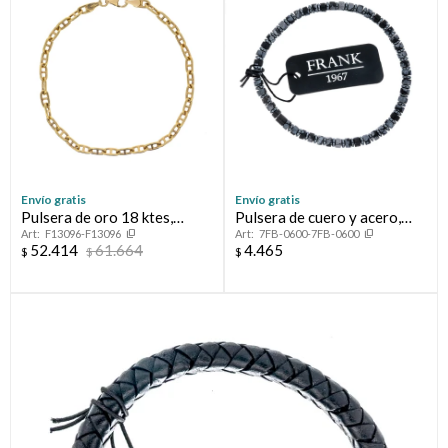
Envío gratis
Envío gratis
Pulsera de oro 18 ktes,
Pulsera de cuero y acero,
F13096-F13096
7FB-0600-7FB-0600
MARINERO.
FRANK
52.414
61.664
4.465
$
$
$