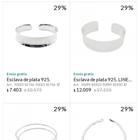
29
29
Envío gratis
Envío gratis
Esclava de plata 925.
Esclava de plata 925, LINEA
50025-81766-50025-81766
50099-81850-50099-81850
FLORESSER
7.403
10.575
12.009
17.155
$
$
$
$
29
29