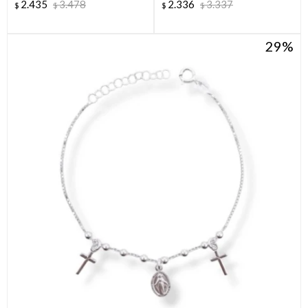
2.435
3.478
2.336
3.337
$
$
$
$
29