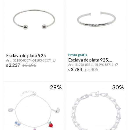
Envío gratis
Esclava de plata 925
Esclava de plata 925,
51180-83574-51180-83574
2.237
3.196
51296-83711-51296-83711
LAPIDADA.
$
$
3.784
5.405
$
$
29
30