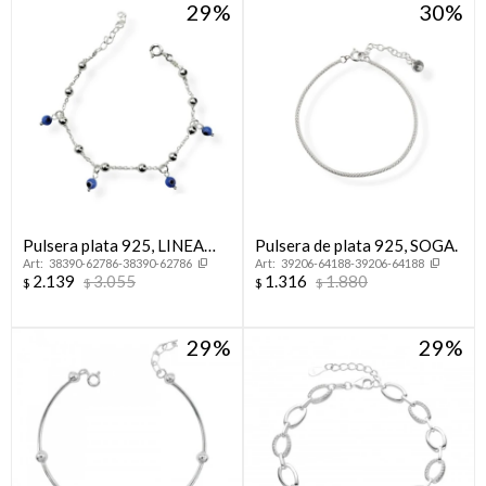
29
30
Pulsera plata 925, LINEA
Pulsera de plata 925, SOGA.
38390-62786-38390-62786
39206-64188-39206-64188
NAZAR.
2.139
3.055
1.316
1.880
$
$
$
$
29
29