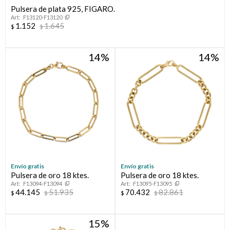
Pulsera de plata 925, FIGARO.
F13120-F13120
Compromiso
1.152
1.645
$
$
Día del niño
14
14
Envío gratis
Envío gratis
Pulsera de oro 18 ktes.
Pulsera de oro 18 ktes.
F13094-F13094
F13095-F13095
44.145
51.935
70.432
82.861
$
$
$
$
15