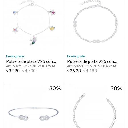
Envío gratis
Envío gratis
Pulsera de plata 925 con
Pulsera de plata 925 con
50925-83175-50925-83175
50998-83292-50998-83292
circonias, PRINCESAS.
circonias, INFINITOS.
3.290
4.700
2.928
4.183
$
$
$
$
30
30