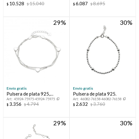
10.528
15.040
6.087
8.695
$
$
$
$
seguridad.
29
30
Envío gratis
Envío gratis
Pulsera de plata 925,
Pulsera de plata 925.
45924-75975-45924-75975
46082-76158-46082-76158
multihilos.
3.356
4.794
2.632
3.760
$
$
$
$
29
30