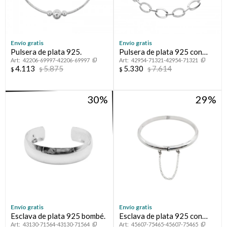
Envío gratis
Envío gratis
Pulsera de plata 925.
Pulsera de plata 925 con
42206-69997-42206-69997
42954-71321-42954-71321
circonias.
4.113
5.875
5.330
7.614
$
$
$
$
30
29
Envío gratis
Envío gratis
Esclava de plata 925 bombé.
Esclava de plata 925 con
43130-71564-43130-71564
45607-75465-45607-75465
cierre de caja y cadena de