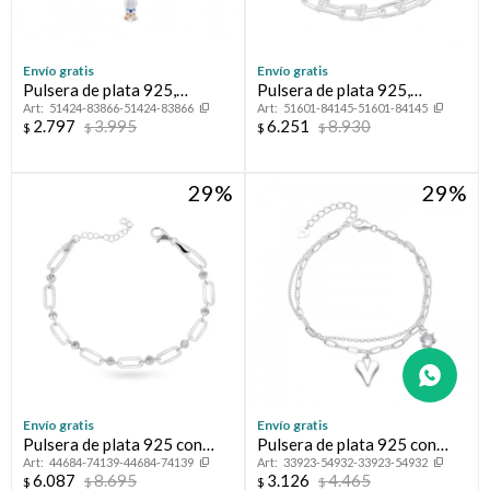
Envío gratis
Envío gratis
Pulsera de plata 925,
Pulsera de plata 925,
51424-83866-51424-83866
51601-84145-51601-84145
PRINCESAS.
ANTONELLA.
2.797
3.995
6.251
8.930
$
$
$
$
29
29
Envío gratis
Envío gratis
Pulsera de plata 925 con
Pulsera de plata 925 con
44684-74139-44684-74139
33923-54932-33923-54932
circonias.
circonia y dije.
6.087
8.695
3.126
4.465
$
$
$
$