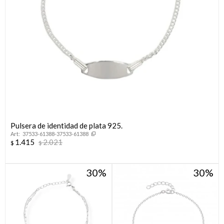
Pulsera de identidad de plata 925.
37533-61388-37533-61388
1.415
2.021
$
$
30
30