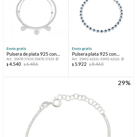
Envío gratis
Envío gratis
Pulsera de plata 925 con
Pulsera plata 925 con
35478-57653-35478-57653
35492-62161-35492-62161
circonia, TENNIS.
esmalte.
4.540
6.486
5.922
8.460
$
$
$
$
29