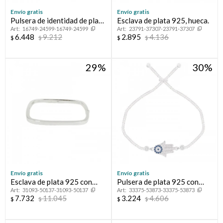
Envío gratis
Envío gratis
Pulsera de identidad de plata
Esclava de plata 925, hueca.
16749-24599-16749-24599
23791-37307-23791-37307
925.
6.448
9.212
2.895
4.136
$
$
$
$
29
30
Envío gratis
Envío gratis
Esclava de plata 925 con
Pulsera de plata 925 con
31093-50137-31093-50137
33375-53873-33375-53873
cierre de caja.
circonias, MANO DE
7.732
11.045
3.224
4.606
$
$
$
$
FATIMA.