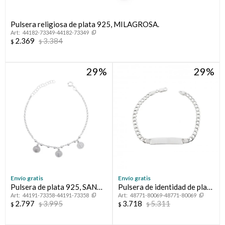
Pulsera religiosa de plata 925, MILAGROSA.
44182-73349-44182-73349
2.369
3.384
$
$
29
29
¡Sumate a la forma más ágil de comprar!
Comprá en 3 cuotas sin recargo o hasta en 12
cuotas * ¡Solo con tu cédula!
Envío gratis
Envío gratis
* sujeto aprobación crediticia.
Pulsera de plata 925, SAN
Pulsera de identidad de plata
44191-73358-44191-73358
48771-80069-48771-80069
BENITO.
925.
Verifica si estás calificado para comprar con Pago
Comprá ahora y Pagá
2.797
3.995
3.718
5.311
$
$
$
$
Después:
Después, hasta en 12
Estás calificado para comprar usando Pago
Cédula de identidad
Después.