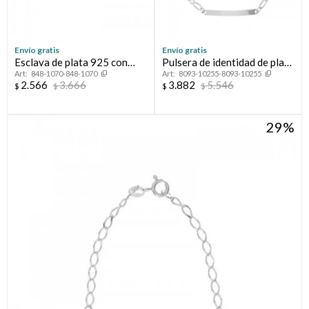
Envío gratis
Envío gratis
Esclava de plata 925 con
Pulsera de identidad de plata
848-1070-848-1070
8093-10255-8093-10255
circonias, INFINITO.
925.
2.566
3.666
3.882
5.546
$
$
$
$
29