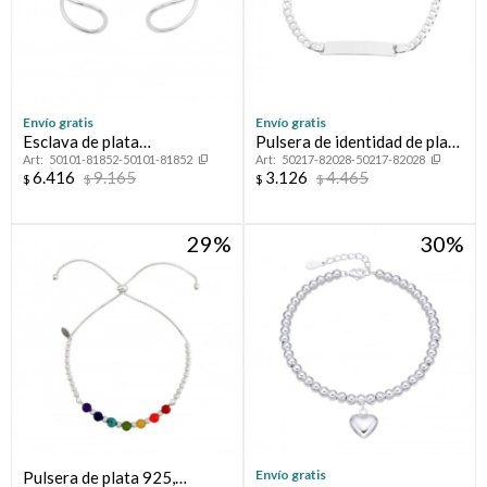
Envío gratis
Envío gratis
Esclava de plata
Pulsera de identidad de plata
50101-81852-50101-81852
50217-82028-50217-82028
925,CALADA.
925.
6.416
9.165
3.126
4.465
$
$
$
$
29
30
Envío gratis
Pulsera de plata 925,