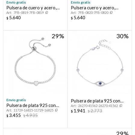
Envío gratis
Envío gratis
Pulsera de cuero y acero,
Pulsera cuero y acero,
7FB-0819-7FB-0819
7FB-0820-7FB-0820
FRANK
FRANK
5.640
5.640
$
$
29
30
Envío gratis
Pulsera de plata 925 con
Pulsera de plata 925 con
26270-41562-26270-41562
circonias, OJO TURCO.
1.941
2.773
11729-16825-11729-16825
circonias.
$
$
3.455
4.935
$
$
29