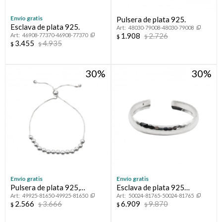
Envío gratis
Pulsera de plata 925.
Esclava de plata 925.
48030-79008-48030-79008
1.908
2.726
46908-77370-46908-77370
$
$
3.455
4.935
$
$
30
30
Envío gratis
Envío gratis
Pulsera de plata 925,
Esclava de plata 925
49925-81650-49925-81650
50024-81765-50024-81765
autoajustable.
martillada.
2.566
3.666
6.909
9.870
$
$
$
$