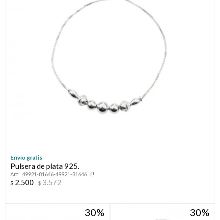
Envío gratis
Pulsera de plata 925.
49921-81646-49921-81646
2.500
3.572
$
$
30
30