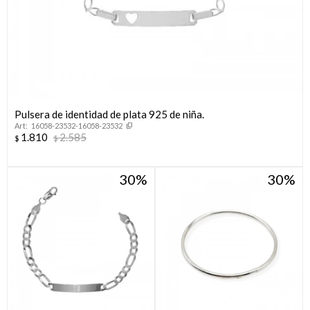
Pulsera de identidad de plata 925 de niña.
16058-23532-16058-23532
1.810
2.585
$
$
30
30