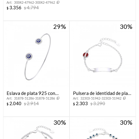
30042-47962-30042-47962
3.356
4.794
$
$
29
30
Eslava de plata 925 con
Pulsera de identidad de plata
31878-51286-31878-51286
32303-51942-32303-51942
circonias y esmalte, OJO
925 con dije
2.040
2.914
2.303
3.290
$
$
$
$
TURCO.
30
30