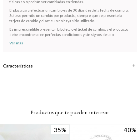
Comprá en 3 cuotas sin recargo o hasta en 12
físicas solo podrán ser cambiadas en tiendas.
cuotas * ¡Solo con tu cédula!
El plazo para efectuar un cambio es de 30 días desde la fecha de compra.
* sujeto aprobación crediticia.
Solo se permite un cambio por producto, siempre que se presente la
tarjeta de cambio y el artículo no haya sido utilizado.
Verifica si estás calificado para comprar con Pago
Comprá ahora y Pagá
Después:
Es imprescindible presentar la boleta o el ticket de cambio, y el producto
Después, hasta en 12
Estás calificado para comprar usando Pago
debe encontrarse en perfectas condiciones y sin signos de uso
Cédula de identidad
cuotas y sin tocar tu
Después.
Ups!
Ver más
tarjeta de crédito
¡Algo salió mal!
Parece que no tenes oferta, lamentamos el
¡Tenés hasta
para comprar en las cuotas que
Celular
inconveniente, por cualquier duda contactanos
Por favor intenta nuevamente mas tarde.
prefieras!
en
preguntas@pagodespues.com.uy
Elegí tus productos preferidos
Características
Fecha de nacimiento
Elegís Pago Después como metodo de pago
* sujeto a aprobación crediticia. El monto disponible puede
variar por comercio
Día
Mes
Año
Continuar
Productos que te pueden interesar
35
35
40
40