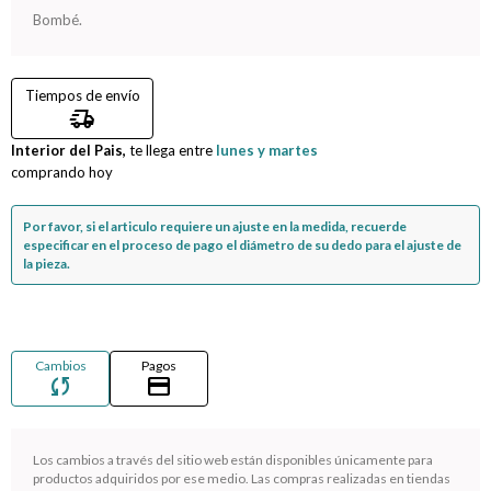
Bombé.
Compromiso
Tiempos de envío
Día del niño
delivery_truck_speed
Interior del Pais,
te llega entre
lunes y martes
comprando hoy
Por favor, si el articulo requiere un ajuste en la medida, recuerde
especificar en el proceso de pago el diámetro de su dedo para el ajuste de
la pieza.
Cambios
Pagos
sync
credit_card
Los cambios a través del sitio web están disponibles únicamente para
¡Sumate a la forma más ágil de comprar!
productos adquiridos por ese medio. Las compras realizadas en tiendas