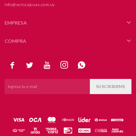
info@verocajoyas.com.uy
EMPRESA
COMPRA





SUSCRIBIRME