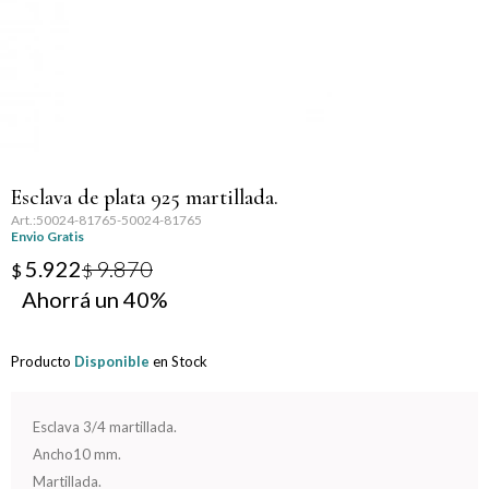
Llaveros
Día de la Mujer
Día de la Secretaria
Día del Abuelo
Esclava de plata 925 martillada.
Día del Amigo
50024-81765-50024-81765
Envio Gratis
Día del Maestro
5.922
9.870
$
$
40
Día del Padre
Producto
Disponible
en Stock
Graduación
Nacimiento
Esclava 3/4 martillada.
Ancho10 mm.
San Valentín
Martillada.