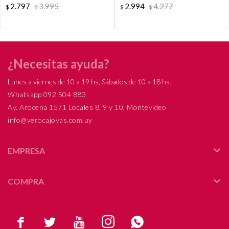
2.797
3.995
2.994
4.277
$
$
$
$
18Ktes. Modelo, ESPIGA.
Santo.
¿Necesitas ayuda?
Lunes a viernes de 10 a 19 hs, Sábados de 10 a 18 hs.
Whatsapp 092 504 883
Av. Arocena 1571 Locales 8, 9 y 10, Montevideo
info@verocajoyas.com.uy
EMPRESA
COMPRA




