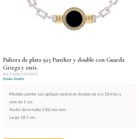
Llaveros
Día de la Mujer
Día de la Secretaria
Día del Abuelo
Día del Amigo
Pulsera de plata 925 Panther y double con Guarda
Griega y onix
Día del Maestro
F12875-F12875
Envio Gratis
Día del Padre
Modelo panter con aplique central en double de oro 18 ktes y
onix de 1 cm.
Graduación
Ancho de la malla 3.86 mm mm.
Largo 18.5 cm.
Nacimiento
San Valentín