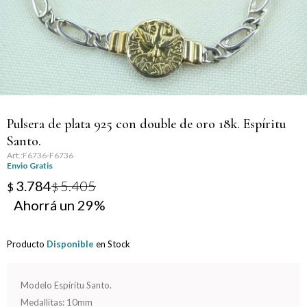
Llaveros
Día de la Mujer
Día de la Secretaria
Día del Abuelo
Pulsera de plata 925 con double de oro 18k. Espíritu
Día del Amigo
Santo.
F6736-F6736
Día del Maestro
Envio Gratis
3.784
5.405
$
$
Día del Padre
29
Graduación
Producto
Disponible
en Stock
Nacimiento
Modelo Espíritu Santo.
San Valentín
Medallitas: 10mm