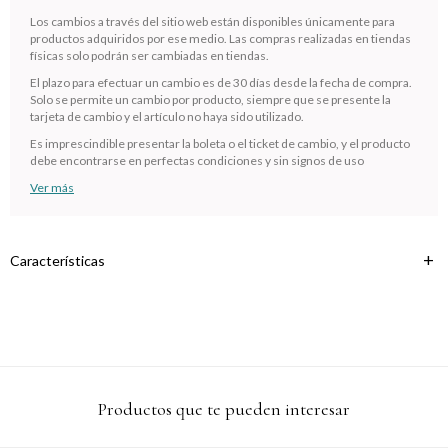
¡Sumate a la forma más ágil de comprar!
Los cambios a través del sitio web están disponibles únicamente para
Comprá en 3 cuotas sin recargo o hasta en 12
productos adquiridos por ese medio. Las compras realizadas en tiendas
cuotas * ¡Solo con tu cédula!
físicas solo podrán ser cambiadas en tiendas.
* sujeto aprobación crediticia.
El plazo para efectuar un cambio es de 30 días desde la fecha de compra.
Verifica si estás calificado para comprar con Pago
Solo se permite un cambio por producto, siempre que se presente la
Comprá ahora y Pagá
Después:
tarjeta de cambio y el artículo no haya sido utilizado.
Después, hasta en 12
Estás calificado para comprar usando Pago
Cédula de identidad
Es imprescindible presentar la boleta o el ticket de cambio, y el producto
cuotas y sin tocar tu
Después.
Ups!
debe encontrarse en perfectas condiciones y sin signos de uso
tarjeta de crédito
¡Algo salió mal!
Parece que no tenes oferta, lamentamos el
¡Tenés hasta
para comprar en las cuotas que
Ver más
Celular
inconveniente, por cualquier duda contactanos
Por favor intenta nuevamente mas tarde.
prefieras!
en
preguntas@pagodespues.com.uy
Elegí tus productos preferidos
Fecha de nacimiento
Elegís Pago Después como metodo de pago
Características
* sujeto a aprobación crediticia. El monto disponible puede
variar por comercio
Día
Mes
Año
Continuar
Productos que te pueden interesar