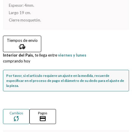
Espesor: 4mm.
Compromiso
Largo 19 cm.
Cierre mosquetón.
Día del niño
Tiempos de envío
delivery_truck_speed
Interior del Pais,
te llega entre
viernes y lunes
comprando hoy
Por favor, si el articulo requiere un ajuste en la medida, recuerde
especificar en el proceso de pago el diámetro de su dedo para el ajuste de
la pieza.
Cambios
Pagos
sync
credit_card