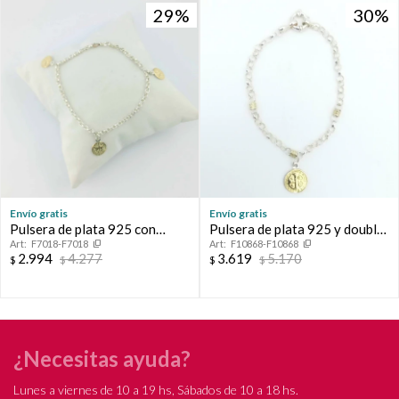
29
29
30
30
Envío gratis
Envío gratis
Pulsera de plata 925 con
Pulsera de plata 925 y double
F7018-F7018
F10868-F10868
double de oro 18k. Espíritu
de oro 18 ktes, SAN BENITO.
2.994
4.277
3.619
5.170
$
$
$
$
Santo.
¿Necesitas ayuda?
Lunes a viernes de 10 a 19 hs, Sábados de 10 a 18 hs.