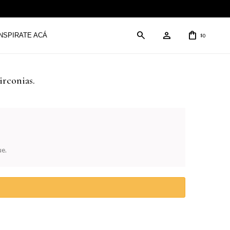
INSPIRATE ACÁ
0
$
irconias.
ue.