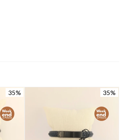
35
35
35
35