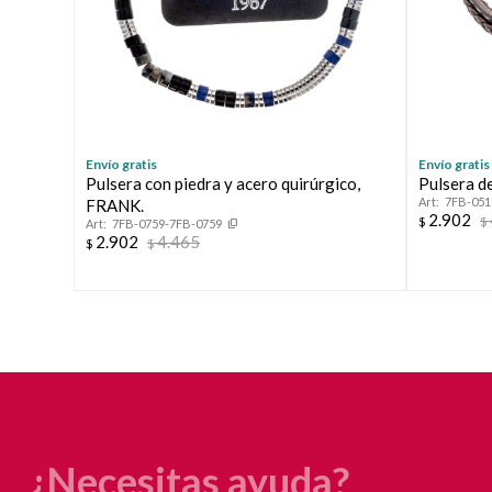
Envío gratis
Envío gratis
Pulsera con piedra y acero quirúrgico,
Pulsera d
7FB-051
FRANK.
2.902
$
$
7FB-0759-7FB-0759
2.902
4.465
$
$
¿Necesitas ayuda?