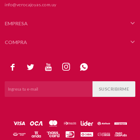
info@verocajoyas.com.uy
EMPRESA
COMPRA





SUSCRIBIRME