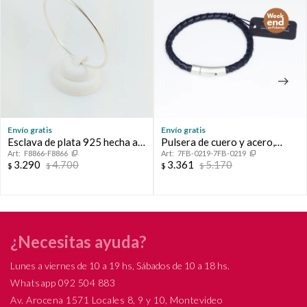
Envío gratis
Envío gratis
Esclava de plata 925 hecha a
Pulsera de cuero y acero,
F8866-F8866
7FB-0219-7FB-0219
mano.
FRANk.
3.290
4.700
3.361
5.170
$
$
$
$
¿Necesitas ayuda?
Lunes a viernes de 10 a 19 hs, Sábados de 10 a 18 hs.
Whatsapp 092 504 883
Av. Arocena 1571 Locales 8, 9 y 10, Montevideo