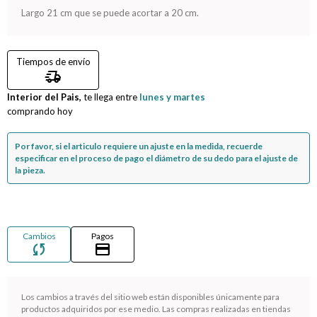
Largo 21 cm que se puede acortar a 20 cm.
Compromiso
Tiempos de envío
Día del niño
delivery_truck_speed
Interior del Pais,
te llega entre
lunes y martes
comprando hoy
Por favor, si el articulo requiere un ajuste en la medida, recuerde
especificar en el proceso de pago el diámetro de su dedo para el ajuste de
la pieza.
Cambios
Pagos
sync
credit_card
Los cambios a través del sitio web están disponibles únicamente para
¡Sumate a la forma más ágil de comprar!
productos adquiridos por ese medio. Las compras realizadas en tiendas