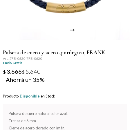
Llaveros
Día de la Mujer
Día de la Secretaria
Día del Abuelo
Pulsera de cuero y acero quirúrgico, FRANK
Día del Amigo
7FB-0620-7FB-0620
Envio Gratis
Día del Maestro
3.666
5.640
$
$
35
Día del Padre
Producto
Disponible
en Stock
Graduación
Nacimiento
Pulsera de cuero natural color azul.
Trenza de 6 mm
San Valentín
Cierre de acero dorado con imán.