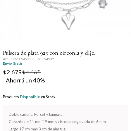
Llaveros
Día de la Mujer
Día de la Secretaria
Día del Abuelo
Pulsera de plata 925 con circonia y dije.
Día del Amigo
33923-54932-33923-54932
Envio Gratis
Día del Maestro
2.679
4.465
$
$
40
Día del Padre
Producto
Disponible
en Stock
Graduación
Nacimiento
Doble cadena, Forcet y Lungata.
Corazón de 11 mm * 9 mm y circonia engarzada de 6 mm.
San Valentín
Largo 17 cm mas 3 cm de alargue.