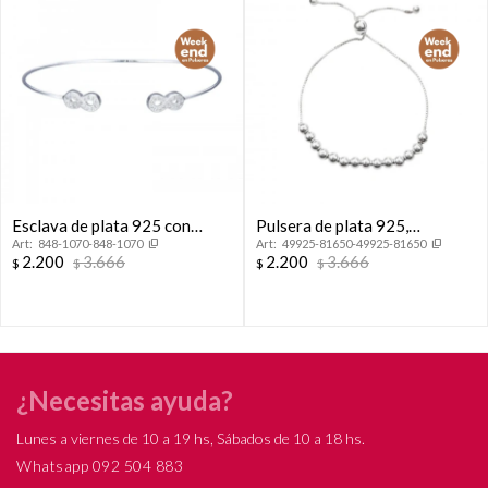
Esclava de plata 925 con
Pulsera de plata 925,
848-1070-848-1070
49925-81650-49925-81650
circonias, INFINITO.
autoajustable.
2.200
3.666
2.200
3.666
$
$
$
$
¿Necesitas ayuda?
Lunes a viernes de 10 a 19 hs, Sábados de 10 a 18 hs.
Whatsapp 092 504 883