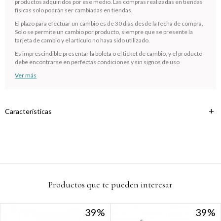
productos adquiridos por ese medio. Las compras realizadas en tiendas
Comprá en 3 cuotas sin recargo o hasta en 12
físicas solo podrán ser cambiadas en tiendas.
cuotas * ¡Solo con tu cédula!
El plazo para efectuar un cambio es de 30 días desde la fecha de compra.
* sujeto aprobación crediticia.
Solo se permite un cambio por producto, siempre que se presente la
Verifica si estás calificado para comprar con Pago
tarjeta de cambio y el artículo no haya sido utilizado.
Comprá ahora y Pagá
Después:
Después, hasta en 12
Es imprescindible presentar la boleta o el ticket de cambio, y el producto
Estás calificado para comprar usando Pago
Cédula de identidad
debe encontrarse en perfectas condiciones y sin signos de uso
cuotas y sin tocar tu
Después.
Ups!
tarjeta de crédito
Ver más
¡Algo salió mal!
Parece que no tenes oferta, lamentamos el
¡Tenés hasta
para comprar en las cuotas que
Celular
inconveniente, por cualquier duda contactanos
Por favor intenta nuevamente mas tarde.
prefieras!
en
preguntas@pagodespues.com.uy
Elegí tus productos preferidos
Características
Fecha de nacimiento
Elegís Pago Después como metodo de pago
* sujeto a aprobación crediticia. El monto disponible puede
variar por comercio
Día
Mes
Año
Continuar
Productos que te pueden interesar
39
39
39
39