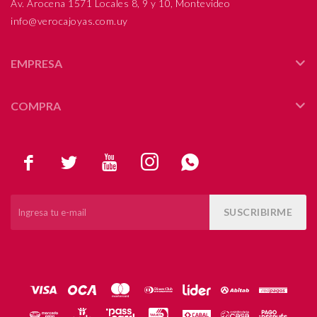
Av. Arocena 1571 Locales 8, 9 y 10, Montevideo
info@verocajoyas.com.uy
EMPRESA
COMPRA





SUSCRIBIRME