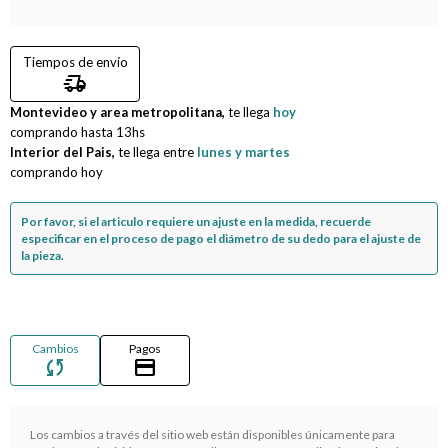
Compromiso
Tiempos de envío
delivery_truck_speed
Día del niño
Montevideo y area metropolitana,
te llega
hoy
comprando hasta
13hs
Interior del Pais,
te llega entre
lunes y martes
comprando hoy
Por favor, si el articulo requiere un ajuste en la medida, recuerde
especificar en el proceso de pago el diámetro de su dedo para el ajuste de
la pieza.
Cambios
Pagos
sync
credit_card
¡Sumate a la forma más ágil de comprar!
Los cambios a través del sitio web están disponibles únicamente para