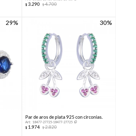
3.290
4.700
$
$
29
30
Par de aros de plata 925 con circonias.
n
18477-27725-18477-27725
1.974
2.820
$
$