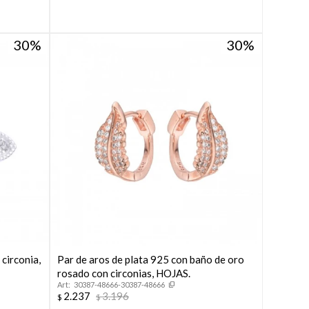
30
30
circonia,
Par de aros de plata 925 con baño de oro
rosado con circonias, HOJAS.
30387-48666-30387-48666
2.237
3.196
$
$