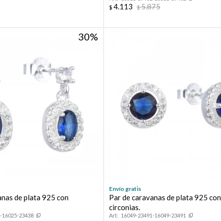
4.113
5.875
$
$
30
Envío gratis
anas de plata 925 con
Par de caravanas de plata 925 co
circonias.
-16025-23438
16049-23491-16049-23491