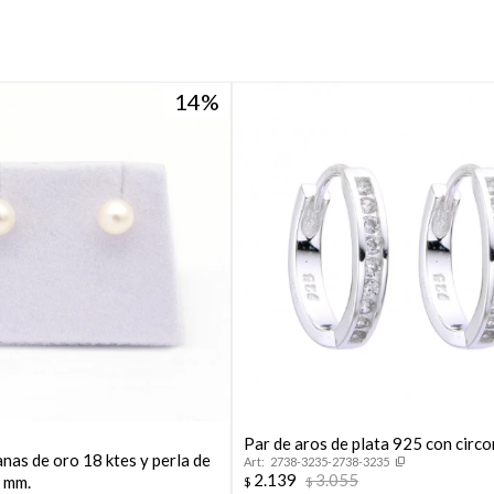
14
Par de aros de plata 925 con circo
nas de oro 18 ktes y perla de
2738-3235-2738-3235
2.139
3.055
4 mm.
$
$