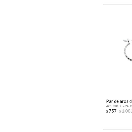
Par de aros d
38180-62405
757
1.08
$
$