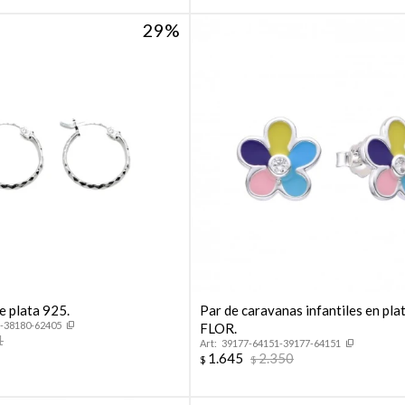
29
e plata 925.
Par de caravanas infantiles en pla
-38180-62405
FLOR.
1
39177-64151-39177-64151
1.645
2.350
$
$