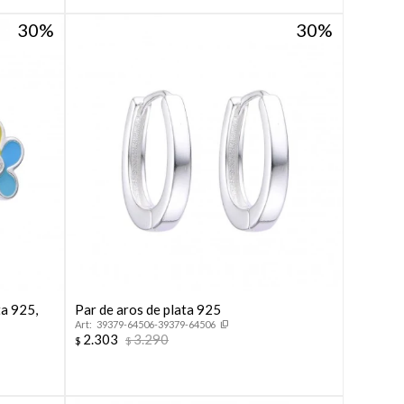
30
30
ta 925,
Par de aros de plata 925
39379-64506-39379-64506
2.303
3.290
$
$