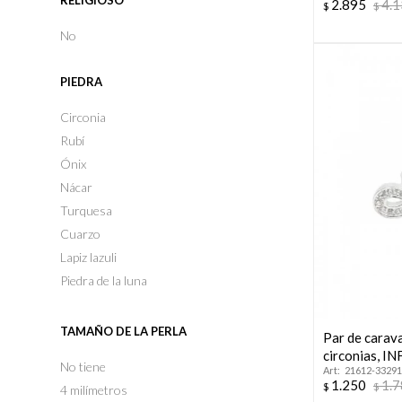
RELIGIOSO
2.895
4.
$
$
No
PIEDRA
Circonia
Rubí
Ónix
Nácar
Turquesa
Cuarzo
Lapiz lazuli
Piedra de la luna
TAMAÑO DE LA PERLA
Par de carav
circonias, I
No tiene
21612-33291
1.250
1.
$
$
4 milímetros