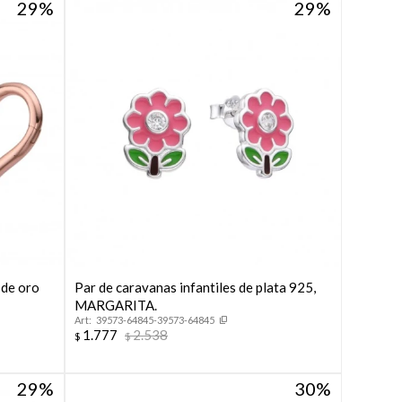
29
29
 de oro
Par de caravanas infantiles de plata 925,
MARGARITA.
39573-64845-39573-64845
1.777
2.538
$
$
29
30