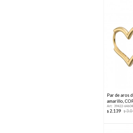
Par de aros 
amarillo, C
39422-64604
2.139
3.
$
$