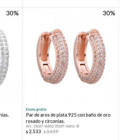
30
30
Envío gratis
nias.
Par de aros de plata 925 con baño de oro
rosado y circonias.
35037-56852-35037-56852
2.533
3.619
$
$