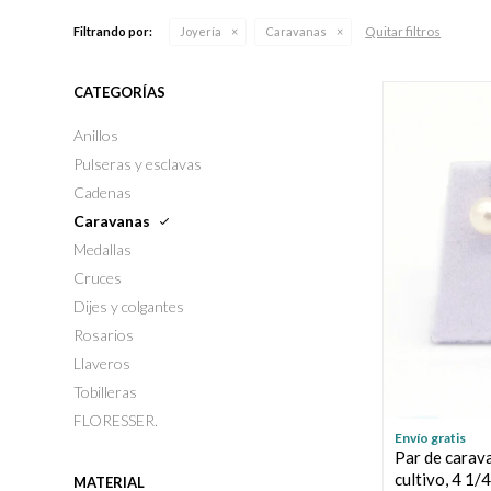
Quitar filtros
Filtrando por:
Joyería
Caravanas
CATEGORÍAS
Anillos
Pulseras y esclavas
Cadenas
Caravanas
Medallas
Cruces
Dijes y colgantes
Rosarios
Llaveros
Tobilleras
FLORESSER.
Envío gratis
Par de carava
cultivo, 4 1/
MATERIAL