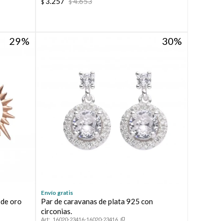
3.257
4.653
$
$
29
30
Envío gratis
 de oro
Par de caravanas de plata 925 con
circonias.
16020-23416-16020-23416