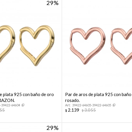
29
de plata 925 con baño de oro
Par de aros de plata 925 con baño
ORAZON.
rosado.
-39422-64604
39422-64605-39422-64605
055
2.139
3.055
$
$
29