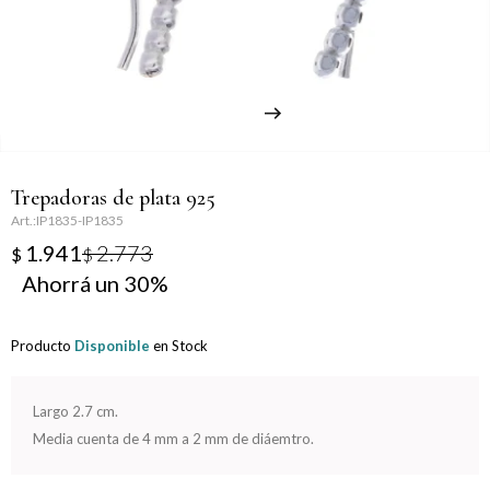
Llaveros
Día de la Mujer
Día de la Secretaria
Día del Abuelo
Trepadoras de plata 925
Día del Amigo
IP1835-IP1835
1.941
2.773
$
$
Día del Maestro
30
Día del Padre
Producto
Disponible
en Stock
Graduación
Largo 2.7 cm.
Nacimiento
Media cuenta de 4 mm a 2 mm de diáemtro.
San Valentín