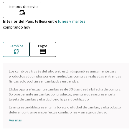
Tiempos de envío
Compromiso
delivery_truck_speed
Interior del Pais,
te llega entre
lunes y martes
Día del niño
comprando hoy
Cambios
Pagos
sync
credit_card
Los cambios a través del sitio web están disponibles únicamente para
productos adquiridos por ese medio. Las compras realizadas en tiendas
físicas solo podrán ser cambiadas en tiendas.
El plazo para efectuar un cambio es de 30 días desde la fecha de compra.
Solo se permite un cambio por producto, siempre que se presente la
¡Sumate a la forma más ágil de comprar!
tarjeta de cambio y el artículo no haya sido utilizado.
Comprá en 3 cuotas sin recargo o hasta en 12
Es imprescindible presentar la boleta o el ticket de cambio, y el producto
cuotas * ¡Solo con tu cédula!
debe encontrarse en perfectas condiciones y sin signos de uso
* sujeto aprobación crediticia.
Ver más
Verifica si estás calificado para comprar con Pago
Comprá ahora y Pagá
Después: