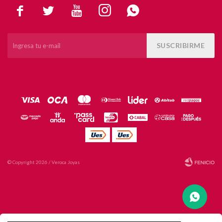





SUSCRIBIRME
© Copyright 2026 / Veroca Joyas