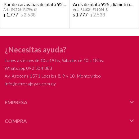
Par de caravanas de plata 925
Aros de plata 925, diámetro
IP1796-IP1796
F11024-F11024
con circonias.
2cm, espesor 2mm.
1.777
2.538
1.777
2.538
$
$
$
$
¿Necesitas ayuda?
Lunes a viernes de 10 a 19 hs, Sábados de 10 a 18 hs.
Whatsapp 092 504 883
Av. Arocena 1571 Locales 8, 9 y 10, Montevideo
info@verocajoyas.com.uy
EMPRESA
COMPRA