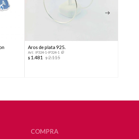
con
Aros de plata 925.
Caravana
IP324-1-IP324-1
colores
1.481
2.115
$
$
IP235-
1.481
$
COMPRA