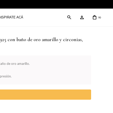
INSPIRATE ACÁ
0
$
 925 con baño de oro amarillo y circonias,
año de oro amarillo.
presión.