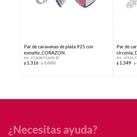
Par de caravanas de plata 925 con
Par de ca
esmalte, CORAZON.
circonia,
F12604-F12604
47116-7
1.316
1.880
1.349
$
$
$
$
¿Necesitas ayuda?