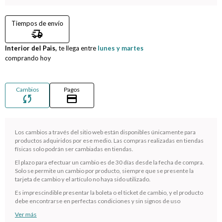
Compromiso
Tiempos de envío
delivery_truck_speed
Día del niño
Interior del Pais,
te llega entre
lunes y martes
comprando hoy
Cambios
Pagos
sync
credit_card
Los cambios a través del sitio web están disponibles únicamente para
productos adquiridos por ese medio. Las compras realizadas en tiendas
físicas solo podrán ser cambiadas en tiendas.
El plazo para efectuar un cambio es de 30 días desde la fecha de compra.
¡Sumate a la forma más ágil de comprar!
Solo se permite un cambio por producto, siempre que se presente la
tarjeta de cambio y el artículo no haya sido utilizado.
Comprá en 3 cuotas sin recargo o hasta en 12
cuotas * ¡Solo con tu cédula!
Es imprescindible presentar la boleta o el ticket de cambio, y el producto
debe encontrarse en perfectas condiciones y sin signos de uso
* sujeto aprobación crediticia.
Ver más
Verifica si estás calificado para comprar con Pago
Comprá ahora y Pagá