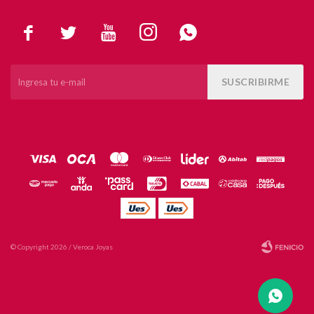





SUSCRIBIRME
© Copyright 2026 / Veroca Joyas