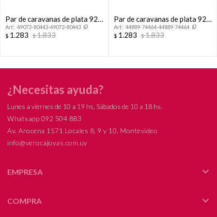
Par de caravanas de plata 925
Par de caravanas de plata 925
49072-80443-49072-80443
44889-74464-44889-74464
con circonias, FLOR.
y circonia, FLOR DE LOTO.
1.283
1.833
1.283
1.833
$
$
$
$
¿Necesitas ayuda?
Lunes a viernes de 10 a 19 hs, Sábados de 10 a 18 hs.
Whatsapp 092 504 883
Av. Arocena 1571 Locales 8, 9 y 10, Montevideo
info@verocajoyas.com.uy
EMPRESA
COMPRA