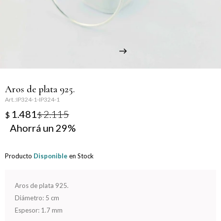
Llaveros
Día de la Mujer
Día de la Secretaria
Día del Abuelo
Aros de plata 925.
Día del Amigo
IP324-1-IP324-1
1.481
2.115
$
$
Día del Maestro
29
Día del Padre
Producto
Disponible
en Stock
Graduación
Aros de plata 925.
Nacimiento
Diámetro: 5 cm
Espesor: 1.7 mm
San Valentín