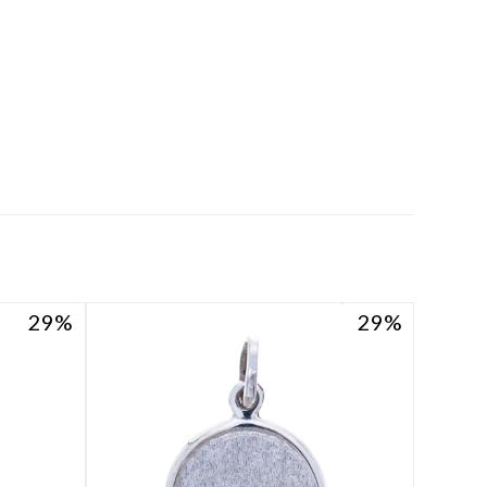
29
29
29
29