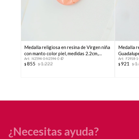
Medalla religiosa en resina de Virgen niña
Medalla re
con manto color piel, medidas 2.2cm,
Guadalupe
N2594-0-N2594-0
F2918-1
argolla de plata 925.
855
1.222
921
1
$
$
$
$
¿Necesitas ayuda?