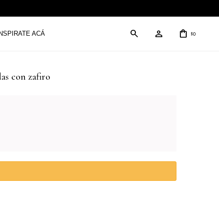
INSPIRATE ACÁ
0
$
as con zafiro