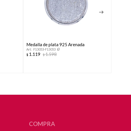
Medalla de plata 925 Arenada
Cruz de 
F13053-F13053
F1296
1.119
1.598
1.152
$
$
$
COMPRA