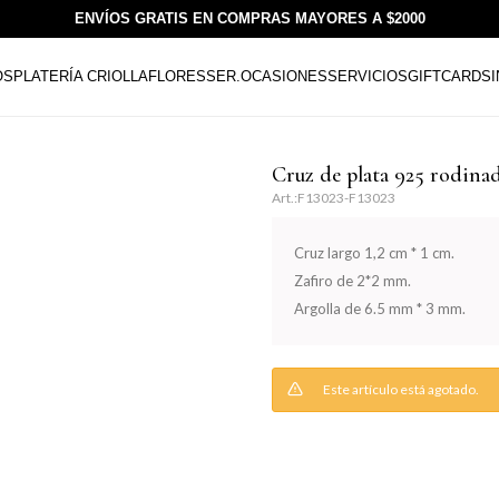
ENVÍOS GRATIS EN COMPRAS MAYORES A $2000
OS
PLATERÍA CRIOLLA
FLORESSER.
OCASIONES
SERVICIOS
GIFTCARDS
Cruz de plata 925 rodinad
F13023-F13023
Cruz largo 1,2 cm * 1 cm.
Zafiro de 2*2 mm.
Argolla de 6.5 mm * 3 mm.
Este artículo está agotado.