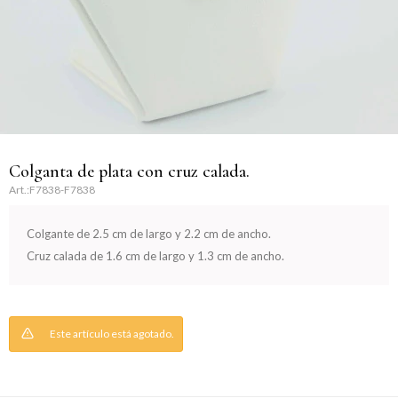
Llaveros
Día de la Mujer
Día de la Secretaria
Día del Abuelo
Día del Amigo
Colganta de plata con cruz calada.
F7838-F7838
Día del Maestro
Colgante de 2.5 cm de largo y 2.2 cm de ancho.
Día del Padre
Cruz calada de 1.6 cm de largo y 1.3 cm de ancho.
Graduación
Este artículo está agotado.
Nacimiento
San Valentín