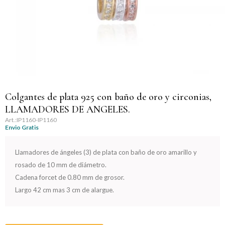
Llaveros
Día de la Mujer
Día de la Secretaria
Día del Abuelo
Día del Amigo
Colgantes de plata 925 con baño de oro y circonias,
LLAMADORES DE ANGELES.
Día del Maestro
IP1160-IP1160
Envio Gratis
Día del Padre
Llamadores de ángeles (3) de plata con baño de oro amarillo y
rosado de 10 mm de diámetro.
Graduación
Cadena forcet de 0.80 mm de grosor.
Largo 42 cm mas 3 cm de alargue.
Nacimiento
San Valentín