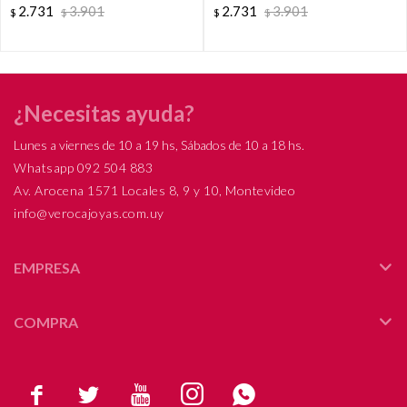
2.731
3.901
2.731
3.901
$
$
$
$
Corazón y Virgen del Carmen).
¿Necesitas ayuda?
Lunes a viernes de 10 a 19 hs, Sábados de 10 a 18 hs.
Whatsapp 092 504 883
Av. Arocena 1571 Locales 8, 9 y 10, Montevideo
info@verocajoyas.com.uy
EMPRESA
COMPRA




