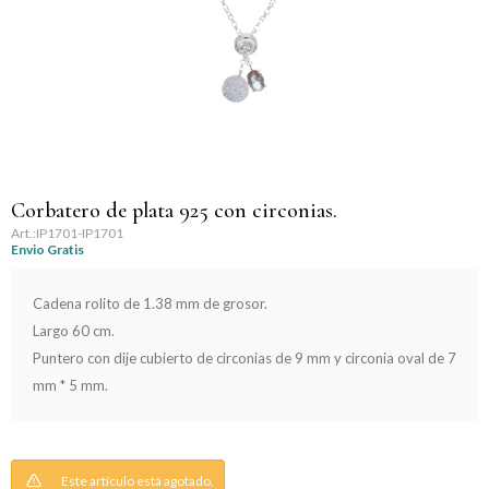
Llaveros
Día de la Mujer
Día de la Secretaria
Día del Abuelo
Día del Amigo
Corbatero de plata 925 con circonias.
IP1701-IP1701
Envio Gratis
Día del Maestro
Cadena rolito de 1.38 mm de grosor.
Día del Padre
Largo 60 cm.
Puntero con dije cubierto de circonias de 9 mm y circonia oval de 7
Graduación
mm * 5 mm.
Nacimiento
San Valentín
Este artículo está agotado.