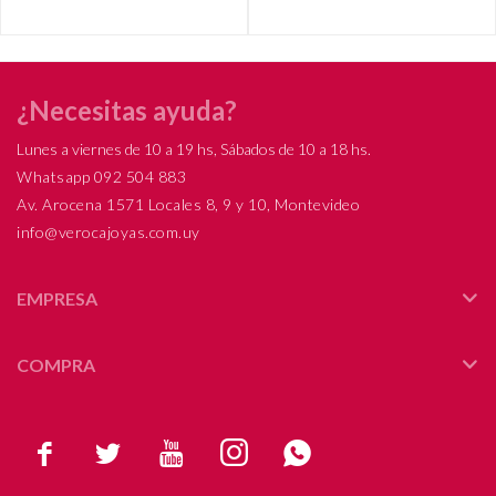
¿Necesitas ayuda?
Lunes a viernes de 10 a 19 hs, Sábados de 10 a 18 hs.
Whatsapp 092 504 883
Av. Arocena 1571 Locales 8, 9 y 10, Montevideo
info@verocajoyas.com.uy
EMPRESA
COMPRA




