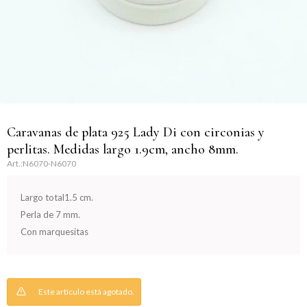
Llaveros
Día de la Mujer
Día de la Secretaria
Día del Abuelo
Día del Amigo
Caravanas de plata 925 Lady Di con circonias y
perlitas. Medidas largo 1.9cm, ancho 8mm.
Día del Maestro
N6070-N6070
Día del Padre
Largo total1.5 cm.
Perla de 7 mm.
Graduación
Con marquesitas
Nacimiento
Este artículo está agotado.
San Valentín