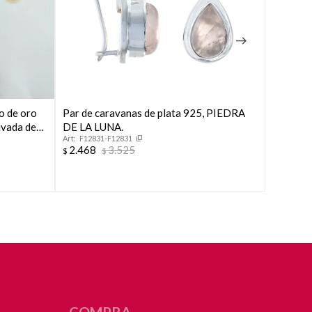
o de oro
Par de caravanas de plata 925, PIEDRA
Par de c
tivada de
DE LA LUNA.
CALCED
F12831-F12831
F1283
2.468
3.525
2.468
$
$
$
COMPRA