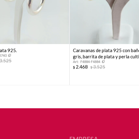
Continuar
ata 925.
Caravanas de plata 925 con bañ
5740
gris, barrita de plata y perla cul
3.525
F4884-F4884
río colgante. Ideal novias
2.468
3.525
$
$
EMPRESA