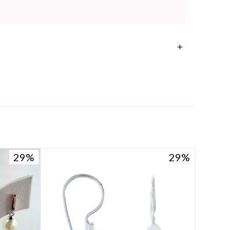
29
29
29
29