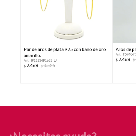
Par de aros de plata 925 con baño de oro
Aros de pl
F5740-F
amarillo.
2.468
$
$
IP1623-IP1623
2.468
3.525
$
$
¿Necesitas ayuda?