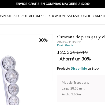
ENVÍOS GRATIS EN COMPRAS MAYORES A $2000
OS
PLATERÍA CRIOLLA
FLORESSER.
OCASIONES
SERVICIOS
GIFTCARDS
Caravana de plata 925 y c
30
IP1944-IP1944
Envio Gratis
2.533
3.619
$
$
30
Producto
Disponible
en Stock
Modelo Trepadora.
Largo 28.55 mm.
Ancho 3.60 mm.