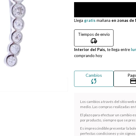
Llega
gratis
mañana
en zonas de
Tiempos de envío
delivery_truck_speed
Interior del Pais,
te llega entre
lu
comprando hoy
Cambios
Pag
sync
credit_ca
Los cambios a través del sitio web
medio. Las compras realizadas en t
El plazo para efectuar un cambio e
por producto, siempre que se presen
Es imprescindible presentar la bole
perfectas condiciones y sin signos