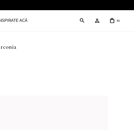
INSPIRATE ACÁ
0
$
irconia