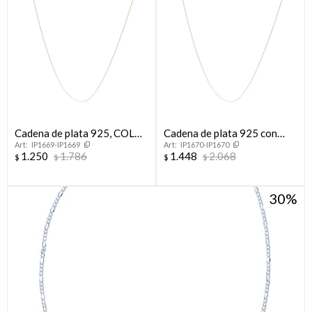
Cadena de plata 925, COLA
Cadena de plata 925 con
IP1669-IP1669
IP1670-IP1670
DE RATON.
baño de oro amarillo, COLA
1.250
1.786
1.448
2.068
$
$
$
$
DE RATON.
30