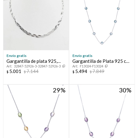
Envío gratis
Envío gratis
Gargantilla de plata 925,
Gargantilla de Plata 925 con
32847-52926-3-32847-52926-3
F13024-F13024
TRENZADA.
Topacio celeste
5.001
7.144
5.494
7.849
$
$
$
$
29
30