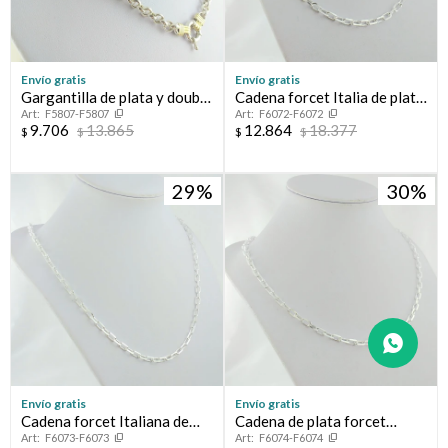
Envío gratis
Envío gratis
Gargantilla de plata y double
Cadena forcet Italia de plata
F5807-F5807
F6072-F6072
en oro 18 ktes, Rolo
925.
9.706
13.865
12.864
18.377
$
$
$
$
29
30
Envío gratis
Envío gratis
Cadena forcet Italiana de
Cadena de plata forcet
F6073-F6073
F6074-F6074
plata 925. Largo total 60cm
Italiana de plata 925