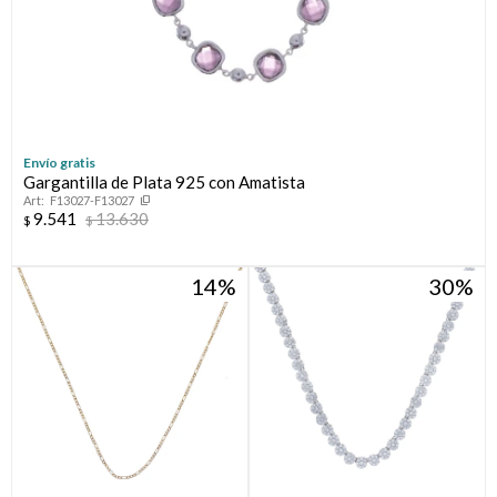
Envío gratis
Gargantilla de Plata 925 con Amatista
F13027-F13027
9.541
13.630
$
$
14
30