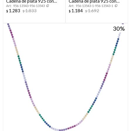
Cadena de plata 925 con
Cadena de plata 925 con
956-13543-956-13543
956-13543-1-956-13543-1
baño de oro amarillo, 45 cm.
baño de oro amarillo, 40 cm.
1.283
1.833
1.184
1.692
$
$
$
$
30