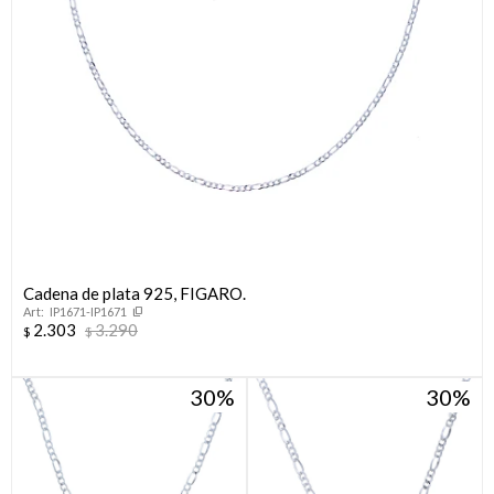
Cadena de plata 925, FIGARO.
IP1671-IP1671
2.303
3.290
$
$
30
30