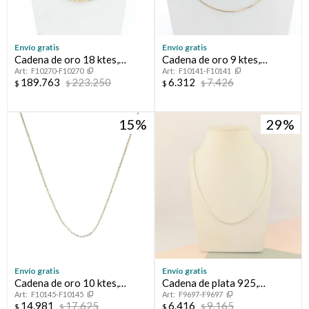
Envío gratis
Envío gratis
Cadena de oro 18 ktes,
Cadena de oro 9 ktes,
F10270-F10270
F10141-F10141
FORCET.
VENECIANA.
189.763
223.250
6.312
7.426
$
$
$
$
15
29
Envío gratis
Envío gratis
Cadena de oro 10 ktes,
Cadena de plata 925,
F10145-F10145
F9697-F9697
FORCET.
CARDANO.
14.981
17.625
6.416
9.165
$
$
$
$