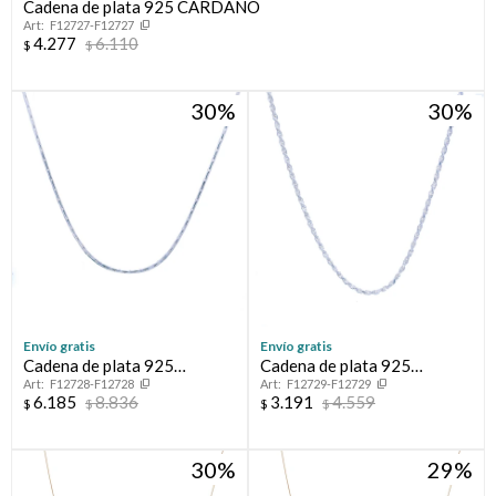
Cadena de plata 925 CARDANO
F12727-F12727
4.277
6.110
$
$
30
30
Envío gratis
Envío gratis
Cadena de plata 925
Cadena de plata 925
F12728-F12728
F12729-F12729
CARDANO
TOURBILLON
6.185
8.836
3.191
4.559
$
$
$
$
30
29