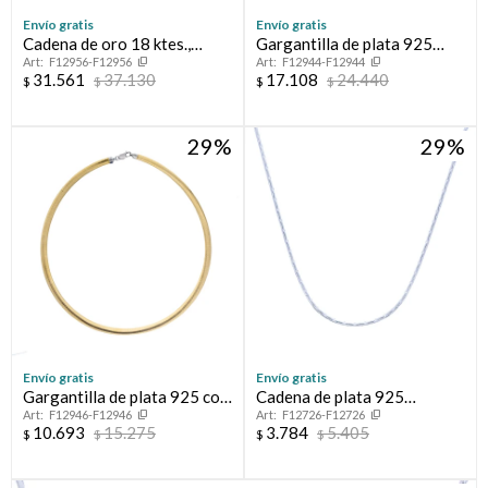
Envío gratis
Envío gratis
Cadena de oro 18 ktes.,
Gargantilla de plata 925
F12956-F12956
F12944-F12944
FIGARO
rodinada con circonias.
31.561
37.130
17.108
24.440
$
$
$
$
29
29
Envío gratis
Envío gratis
Gargantilla de plata 925 con
Cadena de plata 925
F12946-F12946
F12726-F12726
baño de oro amarillo.
CARDANO
10.693
15.275
3.784
5.405
$
$
$
$