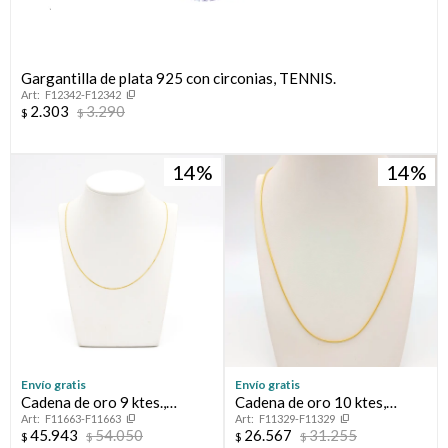
Gargantilla de plata 925 con circonias, TENNIS.
F12342-F12342
2.303
3.290
$
$
14
14
¡Sumate a la forma más ágil de comprar!
Comprá en 3 cuotas sin recargo o hasta en 12
cuotas * ¡Solo con tu cédula!
* sujeto aprobación crediticia.
Envío gratis
Envío gratis
Verifica si estás calificado para comprar con Pago
Cadena de oro 9 ktes.,
Cadena de oro 10 ktes,
Comprá ahora y Pagá
Después:
F11663-F11663
F11329-F11329
GRUMETTE.
COLA DE RATON.
Después, hasta en 12
Estás calificado para comprar usando Pago
45.943
54.050
26.567
31.255
$
$
$
$
Cédula de identidad
Después.