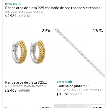
Envío gratis
Par de aros de plata 925 con baño de oro rosado y circonias.
Compromiso
2606-72052-2606-72052
2.961
4.230
$
$
Día del niño
29
29
Envío gratis
Par de aros de plata 925
Cadena de plata 925,
42498-70687-42498-70687
combinados.
2.468
3.525
17144-25279-1-17144-25279-1
GRUMETTE, 45 cm.
$
$
3.126
4.465
$
$