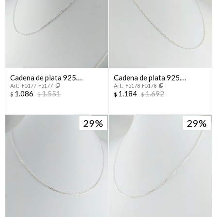
Cadena de plata 925.
Cadena de plata 925.
F5177-F5177
F5178-F5178
Modelo, FORCET, 40 cm
Modelo, FORCET, 45 cm
1.086
1.551
1.184
1.692
$
$
$
$
29
29