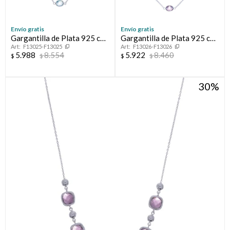
Envío gratis
Envío gratis
Gargantilla de Plata 925 con
Gargantilla de Plata 925 con
F13025-F13025
F13026-F13026
piedras
Amatista
5.988
8.554
5.922
8.460
$
$
$
$
30