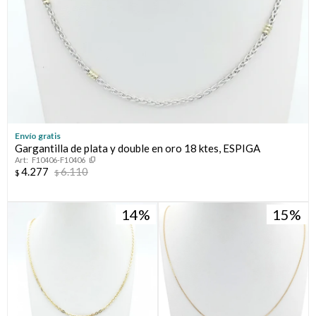
Envío gratis
Gargantilla de plata y double en oro 18 ktes, ESPIGA
F10406-F10406
4.277
6.110
$
$
14
15