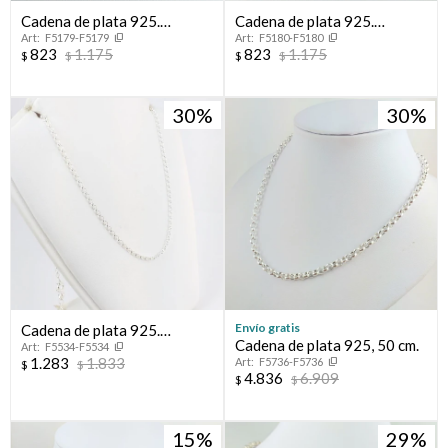
Cadena de plata 925.
Cadena de plata 925.
F5179-F5179
F5180-F5180
Modelo, FORCET, 40 cm.
Modelo, FORCET, 45 cm.
823
1.175
823
1.175
$
$
$
$
30
30
Envío gratis
Cadena de plata 925.
Cadena de plata 925, 50 cm.
F5534-F5534
Modelo ROLITO, largo
1.283
1.833
F5736-F5736
$
$
45cm.
4.836
6.909
$
$
15
29