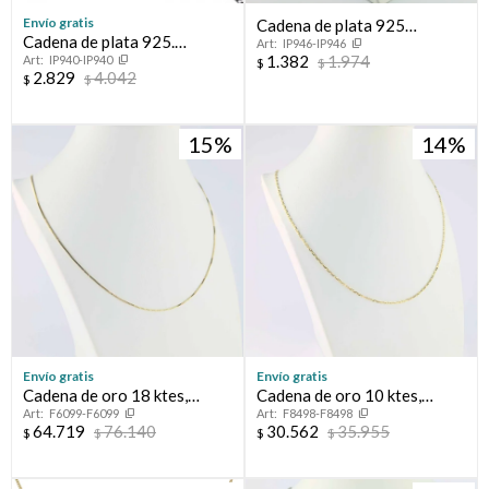
Envío gratis
Cadena de plata 925
Cadena de plata 925.
IP946-IP946
rodinada.
1.382
1.974
IP940-IP940
Modelo, GRUMETTE
$
$
2.829
4.042
$
$
CHATA, 60 cm.
15
14
Envío gratis
Envío gratis
Cadena de oro 18 ktes,
Cadena de oro 10 ktes,
F6099-F6099
F8498-F8498
GRUMETTE.
FORCET.
64.719
76.140
30.562
35.955
$
$
$
$