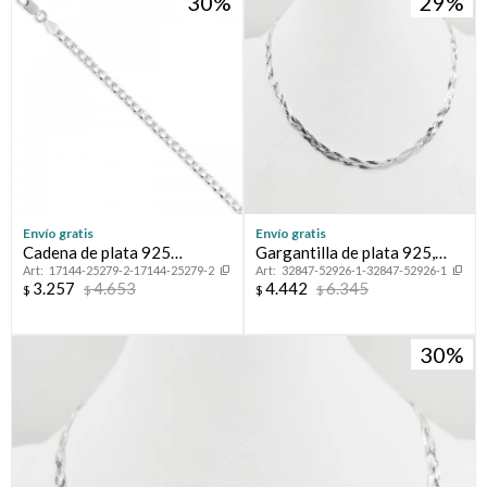
30
29
Envío gratis
Envío gratis
Cadena de plata 925
Gargantilla de plata 925,
17144-25279-2-17144-25279-2
32847-52926-1-32847-52926-1
GRUMETTE, 50 cm.
TRENZADA.
3.257
4.653
4.442
6.345
$
$
$
$
30