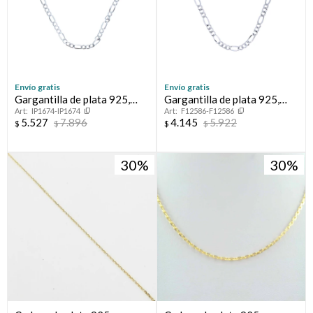
Envío gratis
Envío gratis
Gargantilla de plata 925,
Gargantilla de plata 925,
IP1674-IP1674
F12586-F12586
FIGARO.
FIGARO, 50 cm.
5.527
7.896
4.145
5.922
$
$
$
$
30
30