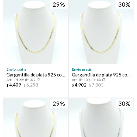
29
30
Envío gratis
Envío gratis
Gargantilla de plata 925 con
Gargantilla de plata 925 con
IP1099-IP1099
IP1100-IP1100
baño de oro amarillo.
baño de oro amarillo.
4.409
6.298
4.902
7.003
$
$
$
$
29
30