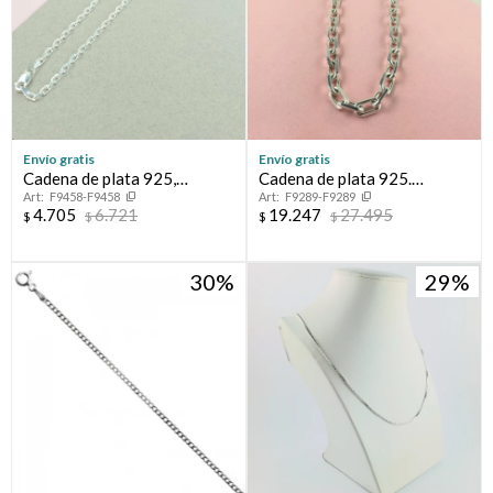
Envío gratis
Envío gratis
Cadena de plata 925,
Cadena de plata 925.
F9458-F9458
F9289-F9289
Modelo FORCET italiana.
Modelo, FORCET.
4.705
6.721
19.247
27.495
$
$
$
$
30
29