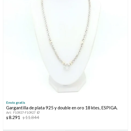
Envío gratis
Gargantilla de plata 925 y double en oro 18 ktes, ESPIGA.
F10927-F10927
8.291
11.844
$
$