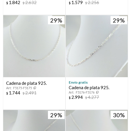
1.842
2.632
1.579
2.256
$
$
$
$
29
29
Envío gratis
Cadena de plata 925.
Cadena de plata 925.
F5175-F5175
1.744
2.491
F5176-F5176
$
$
2.994
4.277
$
$
29
30