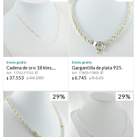
Envío gratis
Envío gratis
Cadena de oro 18 ktes,
Gargantilla de plata 925.
F5762-F5762
F5805-F5805
GRUMETTE
37.553
44.180
6.745
9.635
$
$
$
$
29
29