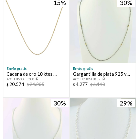
15
30
Envío gratis
Envío gratis
Cadena de oro 18 ktes,
Gargantilla de plata 925 y
F8500-F8500
F8189-F8189
GRUMETTE.
double en oro 18 ktes.
20.574
24.205
4.277
6.110
$
$
$
$
30
29