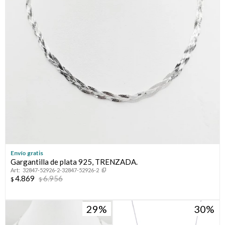
Envío gratis
Gargantilla de plata 925, TRENZADA.
32847-52926-2-32847-52926-2
4.869
6.956
$
$
29
30