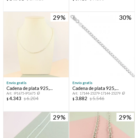
29
30
Envío gratis
Envío gratis
Cadena de plata 925,
Cadena de plata 925,
IP1675-IP1675
17144-25279-17144-25279
GRUMETTE
GRUMETTE, 60 cm..
4.343
6.204
3.882
5.546
$
$
$
$
29
29