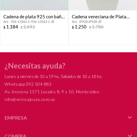
Cadena de plata 925 con baño
Cadena veneciana de Plata
956-13543-1-956-13543-1
IP928-IP928
de oro amarillo, 40 cm.
925 rodinada.
1.184
1.692
1.250
1.786
$
$
$
$
¿Necesitas ayuda?
Lunes a viernes de 10 a 19 hs, Sábados de 10 a 18 hs.
Whatsapp 092 504 883
Av. Arocena 1571 Locales 8, 9 y 10, Montevideo
info@verocajoyas.com.uy
EMPRESA
COMPRA