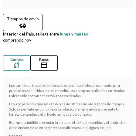
Tiempos de envío
delivery_truck_speed
Interior del Pais,
te llega entre
lunes y martes
comprando hoy
Cambios
Pagos
sync
credit_card
Los cambios a través del sitio web están disponibles únicamente para
productos adquiridos por ese medio. Las compras realizadas en tiendas
físicas solo podrán ser cambiadas en tiendas.
El plazo para efectuar un cambio es de 30 días desde la fecha de compra.
¡Sumate a la forma más ágil de comprar!
Solo se permite un cambio por producto, siempre que se presente la
tarjeta de cambio y el artículo no haya sido utilizado.
Comprá en 3 cuotas sin recargo o hasta en 12
cuotas * ¡Solo con tu cédula!
Es imprescindible presentar la boleta o el ticket de cambio, y el producto
debe encontrarse en perfectas condiciones y sin signos de uso
* sujeto aprobación crediticia.
Ver más