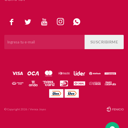





SUSCRIBIRME
© Copyright 2026 / Veroca Joyas