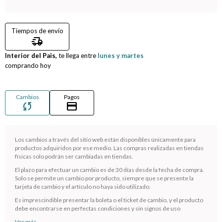
Compromiso
Tiempos de envío
delivery_truck_speed
Día del niño
Interior del Pais,
te llega entre
lunes y martes
comprando hoy
Cambios
Pagos
sync
credit_card
Los cambios a través del sitio web están disponibles únicamente para
productos adquiridos por ese medio. Las compras realizadas en tiendas
físicas solo podrán ser cambiadas en tiendas.
El plazo para efectuar un cambio es de 30 días desde la fecha de compra.
¡Sumate a la forma más ágil de comprar!
Solo se permite un cambio por producto, siempre que se presente la
tarjeta de cambio y el artículo no haya sido utilizado.
Comprá en 3 cuotas sin recargo o hasta en 12
cuotas * ¡Solo con tu cédula!
Es imprescindible presentar la boleta o el ticket de cambio, y el producto
debe encontrarse en perfectas condiciones y sin signos de uso
* sujeto aprobación crediticia.
Ver más