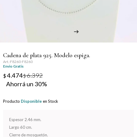
Llaveros
Día de la Mujer
Día de la Secretaria
Día del Abuelo
Cadena de plata 925. Modelo espiga.
Día del Amigo
F8260-F8260
Envio Gratis
Día del Maestro
4.474
6.392
$
$
30
Día del Padre
Producto
Disponible
en Stock
Graduación
Nacimiento
Espesor 2.46 mm.
Largo 60 cm.
San Valentín
Cierre de mosquetón.