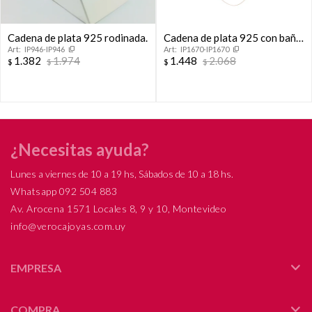
Cadena de plata 925 rodinada.
Cadena de plata 925 con baño
IP946-IP946
IP1670-IP1670
de oro amarillo, COLA DE
1.382
1.974
1.448
2.068
$
$
$
$
RATON.
¿Necesitas ayuda?
Lunes a viernes de 10 a 19 hs, Sábados de 10 a 18 hs.
Whatsapp 092 504 883
Av. Arocena 1571 Locales 8, 9 y 10, Montevideo
info@verocajoyas.com.uy
EMPRESA
COMPRA