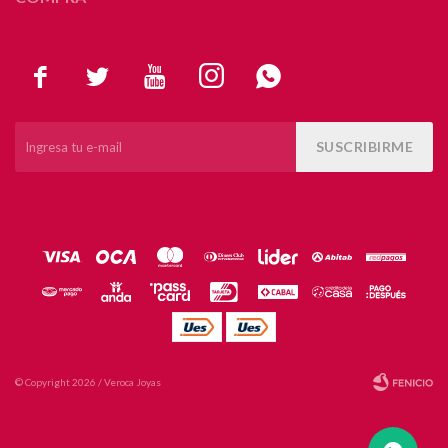





SUSCRIBIRME
© Copyright 2026 / Veroca Joyas