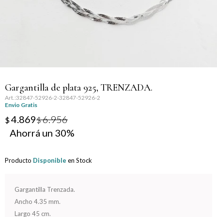
Llaveros
Día de la Mujer
Día de la Secretaria
Día del Abuelo
Gargantilla de plata 925, TRENZADA.
Día del Amigo
32847-52926-2-32847-52926-2
Envio Gratis
Día del Maestro
4.869
6.956
$
$
30
Día del Padre
Producto
Disponible
en Stock
Graduación
Nacimiento
Gargantilla Trenzada.
Ancho 4.35 mm.
San Valentín
Largo 45 cm.