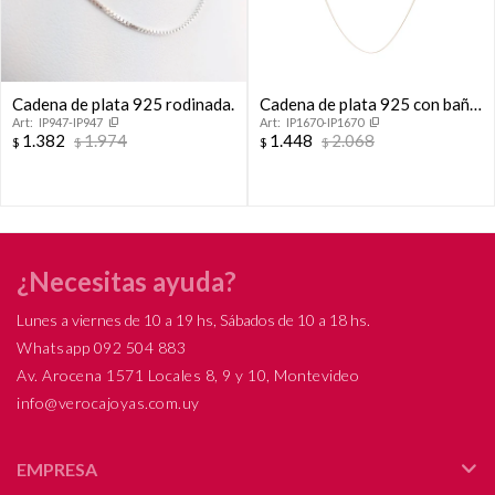
Cadena de plata 925 rodinada.
Cadena de plata 925 con baño
IP947-IP947
IP1670-IP1670
de oro amarillo, COLA DE
1.382
1.974
1.448
2.068
$
$
$
$
RATON.
¿Necesitas ayuda?
Lunes a viernes de 10 a 19 hs, Sábados de 10 a 18 hs.
Whatsapp 092 504 883
Av. Arocena 1571 Locales 8, 9 y 10, Montevideo
info@verocajoyas.com.uy
EMPRESA