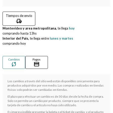
Compromiso
Tiempos de envío
delivery_truck_speed
Día del niño
Montevideo y area metropolitana,
te llega
hoy
comprando hasta
13hs
Interior del Pais,
te llega entre
lunes y martes
comprando hoy
Cambios
Pagos
sync
credit_card
Los cambios a través del sitio web están disponibles únicamente para
productos adquiridos por ese medio. Las compras realizadas en tiendas
físicas solo podrán ser cambiadas en tiendas.
¡Sumate a la forma más ágil de comprar!
El plazo para efectuar un cambio es de 30 días desde la fecha de compra.
Solo se permite un cambio por producto, siempre que se presente la
Comprá en 3 cuotas sin recargo o hasta en 12
tarjeta de cambio y el artículo no haya sido utilizado.
cuotas * ¡Solo con tu cédula!
Es imprescindible presentar la boleta o el ticket de cambio, y el producto
* sujeto aprobación crediticia.