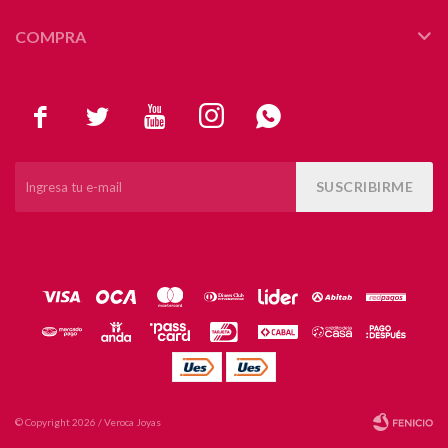
COMPRA





SUSCRIBIRME
© Copyright 2026 / Veroca Joyas