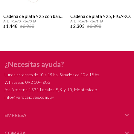
Cadena de plata 925 con baño
Cadena de plata 925, FIGARO.
IP1670-IP1670
IP1671-IP1671
de oro amarillo, COLA DE
1.448
2.068
2.303
3.290
$
$
$
$
RATON.
¿Necesitas ayuda?
Lunes a viernes de 10 a 19 hs, Sábados de 10 a 18 hs.
Whatsapp 092 504 883
Av. Arocena 1571 Locales 8, 9 y 10, Montevideo
info@verocajoyas.com.uy
EMPRESA
COMPRA