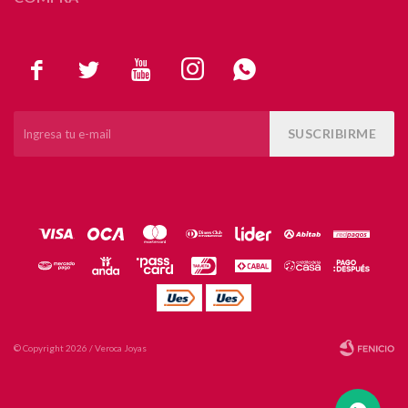





SUSCRIBIRME
© Copyright 2026 / Veroca Joyas