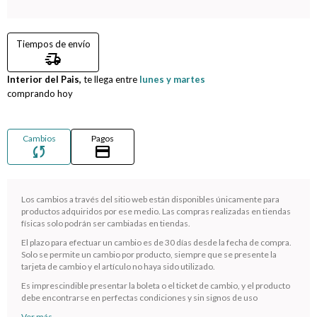
Compromiso
Tiempos de envío
delivery_truck_speed
Día del niño
Interior del Pais,
te llega entre
lunes y martes
comprando hoy
Cambios
Pagos
sync
credit_card
Los cambios a través del sitio web están disponibles únicamente para
productos adquiridos por ese medio. Las compras realizadas en tiendas
físicas solo podrán ser cambiadas en tiendas.
El plazo para efectuar un cambio es de 30 días desde la fecha de compra.
¡Sumate a la forma más ágil de comprar!
Solo se permite un cambio por producto, siempre que se presente la
tarjeta de cambio y el artículo no haya sido utilizado.
Comprá en 3 cuotas sin recargo o hasta en 12
cuotas * ¡Solo con tu cédula!
Es imprescindible presentar la boleta o el ticket de cambio, y el producto
debe encontrarse en perfectas condiciones y sin signos de uso
* sujeto aprobación crediticia.
Ver más