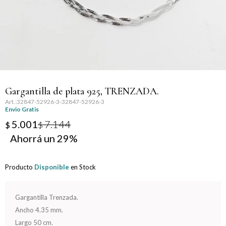
Llaveros
Día de la Mujer
Día de la Secretaria
Día del Abuelo
Gargantilla de plata 925, TRENZADA.
Día del Amigo
32847-52926-3-32847-52926-3
Envio Gratis
Día del Maestro
5.001
7.144
$
$
29
Día del Padre
Producto
Disponible
en Stock
Graduación
Nacimiento
Gargantilla Trenzada.
Ancho 4.35 mm.
San Valentín
Largo 50 cm.