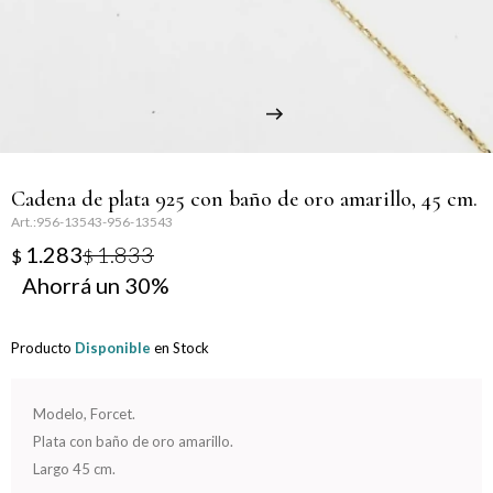
Llaveros
Día de la Mujer
Día de la Secretaria
Día del Abuelo
Cadena de plata 925 con baño de oro amarillo, 45 cm.
Día del Amigo
956-13543-956-13543
1.283
1.833
$
$
Día del Maestro
30
Día del Padre
Producto
Disponible
en Stock
Graduación
Modelo, Forcet.
Nacimiento
Plata con baño de oro amarillo.
Largo 45 cm.
San Valentín