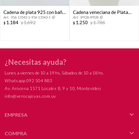
Cadena de plata 925 con baño
Cadena veneciana de Plata
956-13543-1-956-13543-1
IP928-IP928
de oro amarillo, 40 cm.
925 rodinada.
1.184
1.692
1.250
1.786
$
$
$
$
¿Necesitas ayuda?
Lunes a viernes de 10 a 19 hs, Sábados de 10 a 18 hs.
Whatsapp 092 504 883
Av. Arocena 1571 Locales 8, 9 y 10, Montevideo
info@verocajoyas.com.uy
EMPRESA
COMPRA