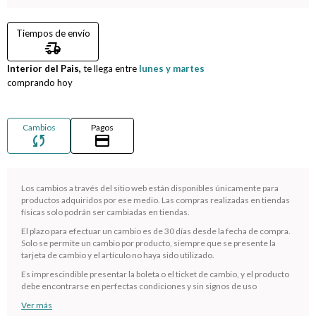
Compromiso
Tiempos de envío
delivery_truck_speed
Día del niño
Interior del Pais,
te llega entre
lunes y martes
comprando hoy
Cambios
Pagos
sync
credit_card
Los cambios a través del sitio web están disponibles únicamente para
productos adquiridos por ese medio. Las compras realizadas en tiendas
físicas solo podrán ser cambiadas en tiendas.
El plazo para efectuar un cambio es de 30 días desde la fecha de compra.
Solo se permite un cambio por producto, siempre que se presente la
¡Sumate a la forma más ágil de comprar!
tarjeta de cambio y el artículo no haya sido utilizado.
Comprá en 3 cuotas sin recargo o hasta en 12
Es imprescindible presentar la boleta o el ticket de cambio, y el producto
cuotas * ¡Solo con tu cédula!
debe encontrarse en perfectas condiciones y sin signos de uso
* sujeto aprobación crediticia.
Ver más
Verifica si estás calificado para comprar con Pago