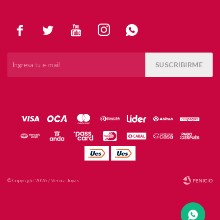





SUSCRIBIRME
© Copyright 2026 / Veroca Joyas