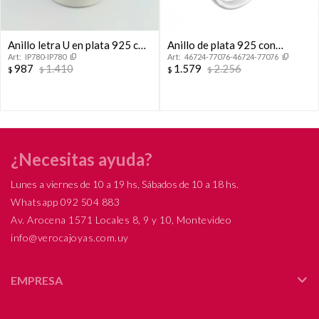
Anillo letra U en plata 925 con
Anillo de plata 925 con
IP780-IP780
46724-77076-46724-77076
circonias, Modelo Abecedario.
circonia, CINTILLO.
987
1.410
1.579
2.256
$
$
$
$
¿Necesitas ayuda?
Lunes a viernes de 10 a 19 hs, Sábados de 10 a 18 hs.
Whatsapp 092 504 883
Av. Arocena 1571 Locales 8, 9 y 10, Montevideo
info@verocajoyas.com.uy
EMPRESA