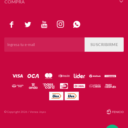
COMPRA





SUSCRIBIRME
© Copyright 2026 / Veroca Joyas