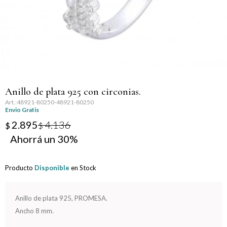
Llaveros
Día de la Mujer
Día de la Secretaria
Día del Abuelo
Anillo de plata 925 con circonias.
Día del Amigo
48921-80250-48921-80250
Envio Gratis
Día del Maestro
2.895
4.136
$
$
30
Día del Padre
Producto
Disponible
en Stock
Graduación
Nacimiento
Anillo de plata 925, PROMESA.
Ancho 8 mm.
San Valentín