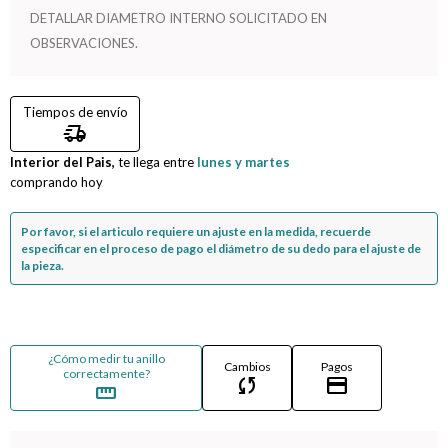
DETALLAR DIAMETRO INTERNO SOLICITADO EN
Compromiso
OBSERVACIONES.
Día del niño
Tiempos de envío
delivery_truck_speed
Interior del Pais,
te llega entre
lunes y martes
comprando hoy
Por favor, si el articulo requiere un ajuste en la medida, recuerde
especificar en el proceso de pago el diámetro de su dedo para el ajuste de
la pieza.
¿Cómo medir tu anillo
Cambios
Pagos
correctamente?
sync
credit_card
straighten