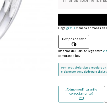
DETALLAR DIAMETRO INTERN
Llega
gratis
mañana
en zonas de
Tiempos de envío
delivery_truck_speed
Interior del Pais,
te llega entre
vi
comprando hoy
Por favor, si el articulo requiere u
el diámetro de su dedo para el ajuste
¿Cómo medir tu anillo
correctamente?
straighten