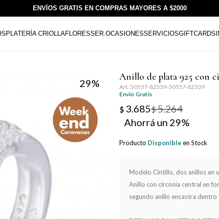
ENVÍOS GRATIS EN COMPRAS MAYORES A $2000
OS
PLATERÍA CRIOLLA
FLORESSER.
OCASIONES
SERVICIOS
GIFTCARDS
Anillo de plata 925 con 
29
50557-82539-50557-82539
Envio Gratis
3.685
5.264
$
$
29
Producto
Disponible
en Stock
Modelo Cintillo, dos anillos en 
Anillo con circonia central en 
segundo anillo encastra dentro 