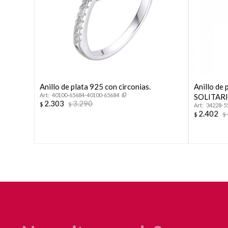
Anillo de plata 925 con circonias.
Anillo de 
40100-65684-40100-65684
SOLITARI
2.303
3.290
$
$
34228-5
2.402
$
$