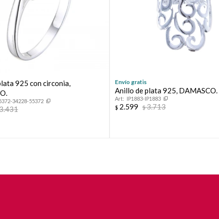
Envío gratis
plata 925 con circonia,
Anillo de plata 925, DAMASCO.
O.
IP1883-IP1883
5372-34228-55372
2.599
3.713
$
$
3.431