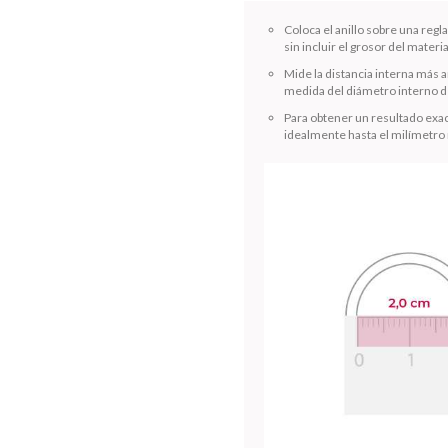
Coloca el anillo sobre una reg
sin incluir el grosor del materia
Mide la distancia interna más a
medida del diámetro interno de
Para obtener un resultado exac
idealmente hasta el milímetro
¡Sumate a la forma más ágil de comprar!
Comprá en 3 cuotas sin recargo o hasta en 12
cuotas * ¡Solo con tu cédula!
* sujeto aprobación crediticia.
Verifica si estás calificado para comprar con Pago