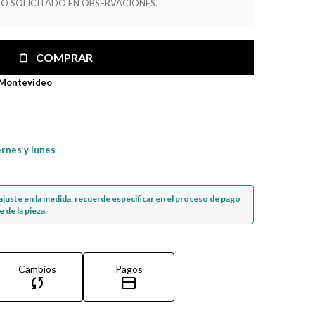
O SOLICITADO EN OBSERVACIONES.
COMPRAR
 Montevideo
ernes y lunes
n ajuste en la medida, recuerde especificar en el proceso de pago
 de la pieza.
Cambios
Pagos
sync
credit_card