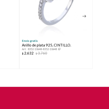
Envío gratis
Envío grat
Anillo de plata 925, CINTILLO.
Anillo d
8352-10648-8352-10648
41269
2.632
3.760
2.632
$
$
$