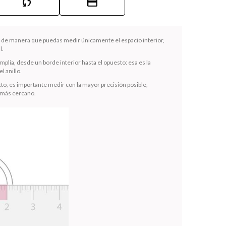
sync
credit_card
la de manera que puedas medir únicamente el espacio interior,
l.
mplia, desde un borde interior hasta el opuesto: esa es la
l anillo.
to, es importante medir con la mayor precisión posible,
 más cercano.