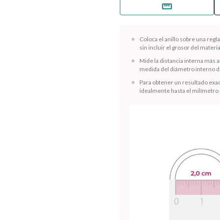
straighten
Coloca el anillo sobre una reg
sin incluir el grosor del materia
Mide la distancia interna más a
medida del diámetro interno de
Para obtener un resultado exac
idealmente hasta el milímetro
¡Sumate a la forma más ágil de comprar!
Comprá en 3 cuotas sin recargo o hasta en 12
cuotas * ¡Solo con tu cédula!
* sujeto aprobación crediticia.