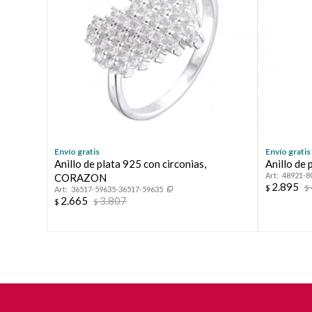
Envío gratis
Envío gratis
Anillo de plata 925 con circonias,
Anillo de 
48921-8
CORAZON
2.895
$
$
36517-59635-36517-59635
2.665
3.807
$
$