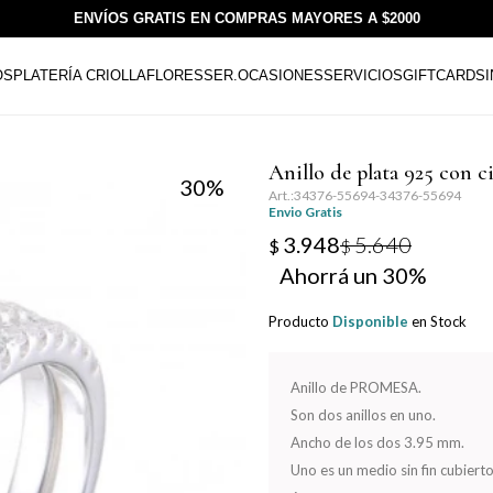
ENVÍOS GRATIS EN COMPRAS MAYORES A $2000
OS
PLATERÍA CRIOLLA
FLORESSER.
OCASIONES
SERVICIOS
GIFTCARDS
Anillo de plata 925 con 
30
34376-55694-34376-55694
Envio Gratis
3.948
5.640
$
$
30
Producto
Disponible
en Stock
Anillo de PROMESA.
Son dos anillos en uno.
Ancho de los dos 3.95 mm.
Uno es un medio sin fin cubierto 