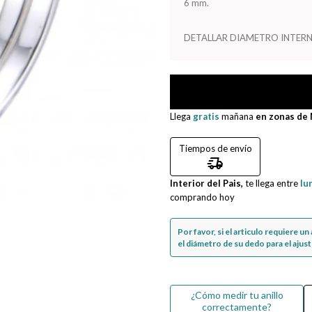
6 mm.
DETALLAR DIAMETRO INTERN
Llega
gratis
mañana
en zonas de
Tiempos de envío
delivery_truck_speed
Interior del Pais,
te llega entre
lu
comprando hoy
Por favor, si el articulo requiere u
el diámetro de su dedo para el ajuste
¿Cómo medir tu anillo
correctamente?