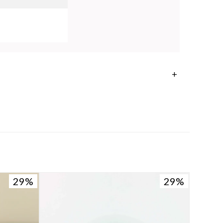
29
29
29
29