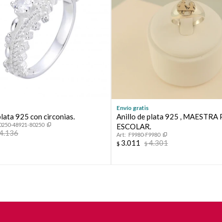
Envío gratis
plata 925 con circonias.
Anillo de plata 925 , MAESTRA
0250-48921-80250
ESCOLAR.
4.136
F9980-F9980
3.011
4.301
$
$