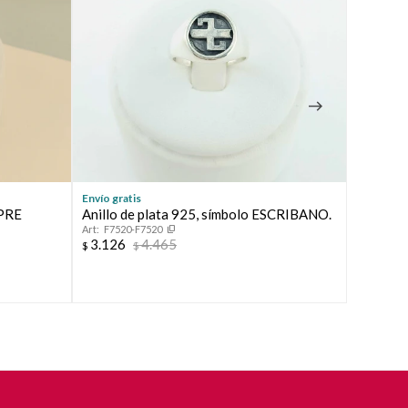
Envío gratis
Envío grat
 PRE
Anillo de plata 925, símbolo ESCRIBANO.
Anillo d
F7520-F7520
41536
3.126
4.465
3.126
$
$
$