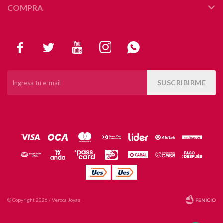
COMPRA





SUSCRIBIRME
© Copyright 2026 / Veroca Joyas