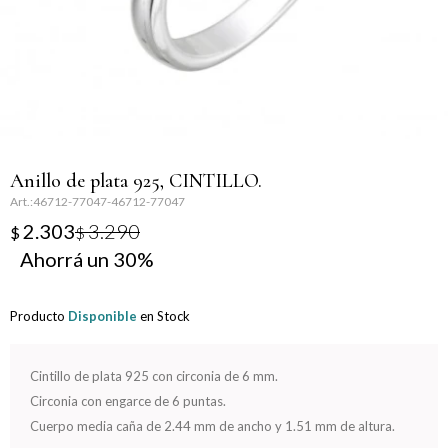
Llaveros
Día de la Mujer
Día de la Secretaria
Día del Abuelo
Anillo de plata 925, CINTILLO.
Día del Amigo
46712-77047-46712-77047
2.303
3.290
$
$
Día del Maestro
30
Día del Padre
Producto
Disponible
en Stock
Graduación
Cintillo de plata 925 con circonia de 6 mm.
Nacimiento
Circonia con engarce de 6 puntas.
Cuerpo media caña de 2.44 mm de ancho y 1.51 mm de altura.
San Valentín