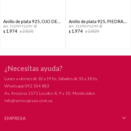
Anillo de plata 925, OJO DE
Anillo de plata 925, PIEDRA
F12797-F12797
F12795-F12795
TIGRE.
DE LA LUNA.
1.974
2.820
1.974
2.820
$
$
$
$
¿Necesitas ayuda?
Lunes a viernes de 10 a 19 hs, Sábados de 10 a 18 hs.
Whatsapp 092 504 883
Av. Arocena 1571 Locales 8, 9 y 10, Montevideo
info@verocajoyas.com.uy
EMPRESA