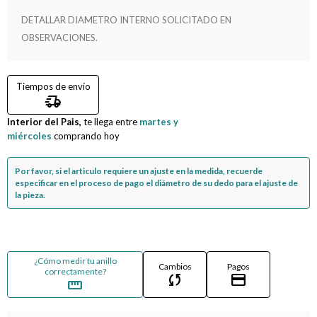
DETALLAR DIAMETRO INTERNO SOLICITADO EN
Compromiso
OBSERVACIONES.
Día del niño
Tiempos de envío
delivery_truck_speed
Interior del Pais,
te llega entre
martes y
miércoles
comprando hoy
Por favor, si el articulo requiere un ajuste en la medida, recuerde
especificar en el proceso de pago el diámetro de su dedo para el ajuste de
la pieza.
¿Cómo medir tu anillo
Cambios
Pagos
correctamente?
sync
credit_card
straighten