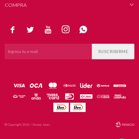
COMPRA





SUSCRIBIRME
© Copyright 2026 / Veroca Joyas