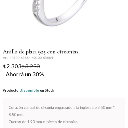
Llaveros
Día de la Mujer
Día de la Secretaria
Día del Abuelo
Anillo de plata 925 con circonias.
Día del Amigo
40100-65684-40100-65684
2.303
3.290
$
$
Día del Maestro
30
Día del Padre
Producto
Disponible
en Stock
Graduación
Corazón central de circonia engarzado a la inglesa de 8.50 mm *
Nacimiento
8.50 mm.
Cuerpo de 1.90 mm cubierto de circonias.
San Valentín