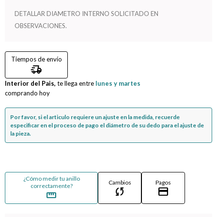
DETALLAR DIAMETRO INTERNO SOLICITADO EN
Compromiso
OBSERVACIONES.
Día del niño
Tiempos de envío
delivery_truck_speed
Interior del Pais,
te llega entre
lunes y martes
comprando hoy
Por favor, si el articulo requiere un ajuste en la medida, recuerde
especificar en el proceso de pago el diámetro de su dedo para el ajuste de
la pieza.
¿Cómo medir tu anillo
Cambios
Pagos
correctamente?
sync
credit_card
straighten