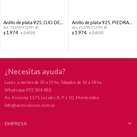
Anillo de plata 925, OJO DE
Anillo de plata 925, PIEDRA
F12797-F12797
F12795-F12795
TIGRE.
DE LA LUNA.
1.974
2.820
1.974
2.820
$
$
$
$
¿Necesitas ayuda?
Lunes a viernes de 10 a 19 hs, Sábados de 10 a 18 hs.
Whatsapp 092 504 883
Av. Arocena 1571 Locales 8, 9 y 10, Montevideo
info@verocajoyas.com.uy
EMPRESA