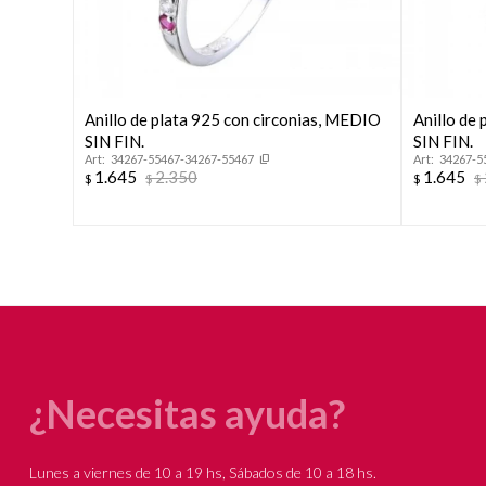
Anillo de plata 925 con circonias, MEDIO
Anillo de
SIN FIN.
SIN FIN.
34267-55467-34267-55467
34267-5
1.645
2.350
1.645
$
$
$
$
¿Necesitas ayuda?
Lunes a viernes de 10 a 19 hs, Sábados de 10 a 18 hs.