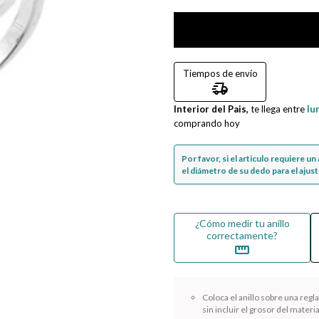
Tiempos de envío
delivery_truck_speed
Interior del Pais,
te llega entre
lu
comprando hoy
Por favor, si el articulo requiere u
el diámetro de su dedo para el ajuste
¿Cómo medir tu anillo
correctamente?
straighten
Coloca el anillo sobre una reg
sin incluir el grosor del materia