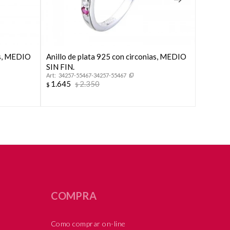
as, MEDIO
Anillo de plata 925 con circonias, MEDIO
Anillo d
SIN FIN.
TURCO.
34257-55467-34257-55467
31253
1.645
2.350
1.711
$
$
$
COMPRA
Como comprar on-line