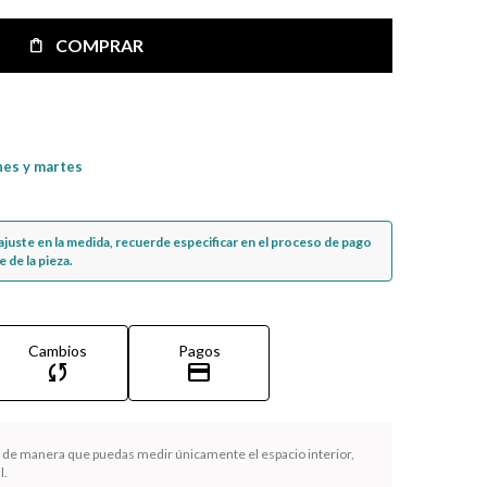
COMPRAR
nes y martes
n ajuste en la medida, recuerde especificar en el proceso de pago
 de la pieza.
Cambios
Pagos
sync
credit_card
la de manera que puedas medir únicamente el espacio interior,
l.