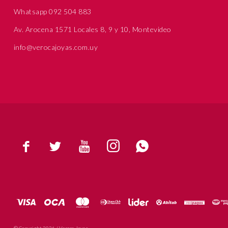
Whatsapp 092 504 883
Av. Arocena 1571 Locales 8, 9 y 10, Montevideo
info@verocajoyas.com.uy





© Copyright 2026 / Veroca Joyas