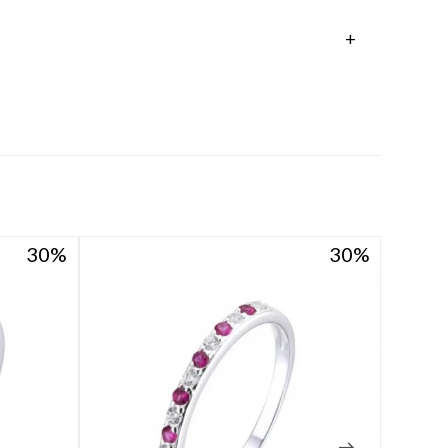
30
30
30
30