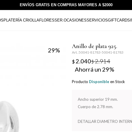
ENVÍOS GRATIS EN COMPRAS MAYORES A $2000
OS
PLATERÍA CRIOLLA
FLORESSER.
OCASIONES
SERVICIOS
GIFTCARDS
Anillo de plata 925.
29
50041-81783-50041-81783
2.040
2.914
$
$
29
Producto
Disponible
en Stock
Ancho superior 19 mm.
Cuerpo de 2.78 mm.
DETALLAR DIAMETRO INTERN