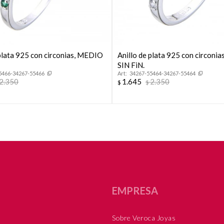
 plata 925 con circonias, MEDIO
Anillo de plata 925 con circoni
SIN FiN.
5466-34267-55466
34267-55464-34267-55464
2.350
1.645
2.350
$
$
EMPRESA
Sobre Veroca Joyas