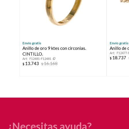
Envío gratis
Envío gratis
Anillo de oro 9 ktes con circonias.
Anillo de
F12477-
CINTILLO.
18.737
$
F12481-F12481
13.743
16.168
$
$
¿Necesitas ayuda?