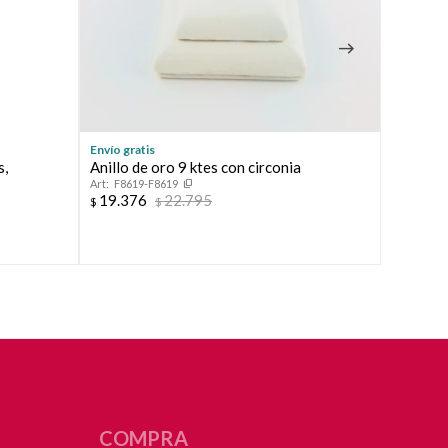
Envío gratis
Envío grat
s,
Anillo de oro 9 ktes con circonia
Anillo d
F8619-F8619
F8902
19.376
22.795
19.57
$
$
$
COMPRA