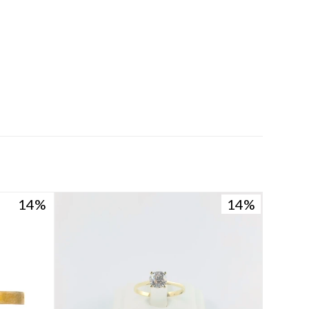
14
14
14
14