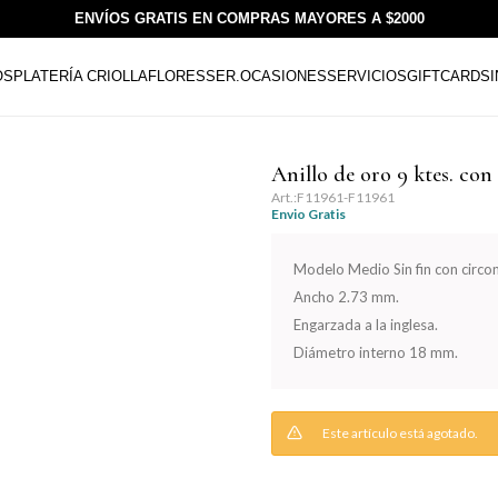
ENVÍOS GRATIS EN COMPRAS MAYORES A $2000
OS
PLATERÍA CRIOLLA
FLORESSER.
OCASIONES
SERVICIOS
GIFTCARDS
Anillo de oro 9 ktes. co
F11961-F11961
Envio Gratis
Modelo Medio Sin fin con circon
Ancho 2.73 mm.
Engarzada a la inglesa.
Diámetro interno 18 mm.
Este artículo está agotado.