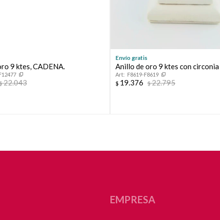
Envío gratis
 oro 9 ktes, CADENA.
Anillo de oro 9 ktes con circonia
F12477
F8619-F8619
22.043
19.376
22.795
$
$
$
EMPRESA