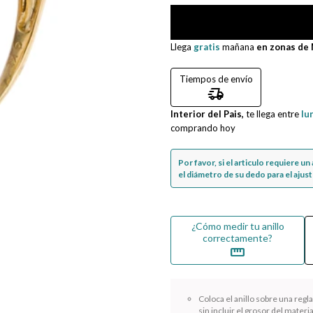
Llega
gratis
mañana
en zonas de
Tiempos de envío
delivery_truck_speed
Interior del Pais,
te llega entre
lu
comprando hoy
Por favor, si el articulo requiere u
el diámetro de su dedo para el ajuste
¿Cómo medir tu anillo
correctamente?
straighten
Coloca el anillo sobre una reg
sin incluir el grosor del materia