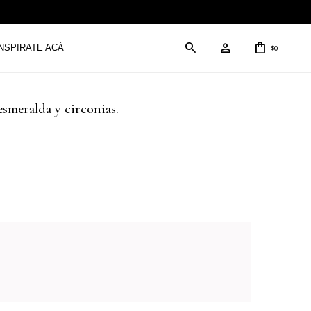
INSPIRATE ACÁ
0
$
esmeralda y circonias.