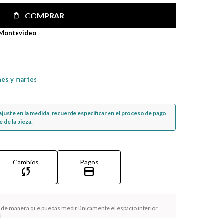
COMPRAR
 Montevideo
nes y martes
n ajuste en la medida, recuerde especificar en el proceso de pago
 de la pieza.
Cambios
Pagos
sync
credit_card
la de manera que puedas medir únicamente el espacio interior,
l.