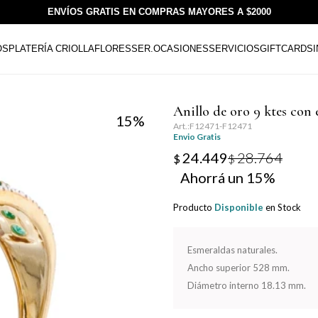
ENVÍOS GRATIS EN COMPRAS MAYORES A $2000
OS
PLATERÍA CRIOLLA
FLORESSER.
OCASIONES
SERVICIOS
GIFTCARDS
Anillo de oro 9 ktes con 
15
F12471-F12471
Envio Gratis
24.449
28.764
$
$
15
Producto
Disponible
en Stock
Esmeraldas naturales.
Ancho superior 528 mm.
Diámetro interno 18.13 mm.