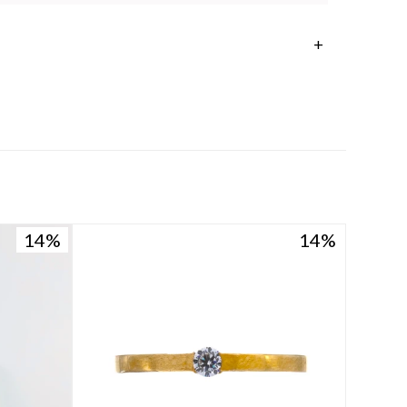
14
14
14
14