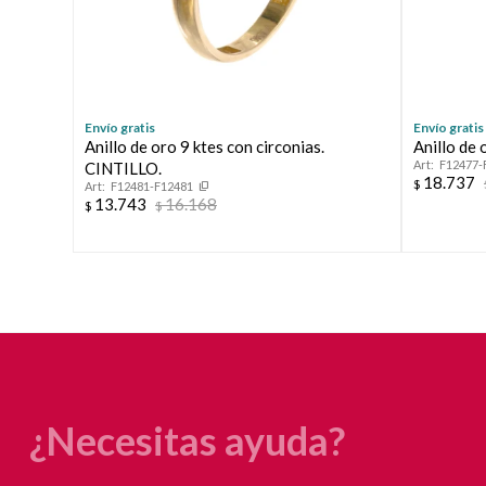
Envío gratis
Envío gratis
Anillo de oro 9 ktes con circonias.
Anillo de
F12477-
CINTILLO.
18.737
$
F12481-F12481
13.743
16.168
$
$
¿Necesitas ayuda?