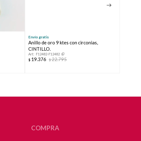
Envío gratis
Envío grat
Anillo de oro 9 ktes con circonias,
Anillo d
F8902
CINTILLO.
19.57
$
F12482-F12482
19.376
22.795
$
$
COMPRA