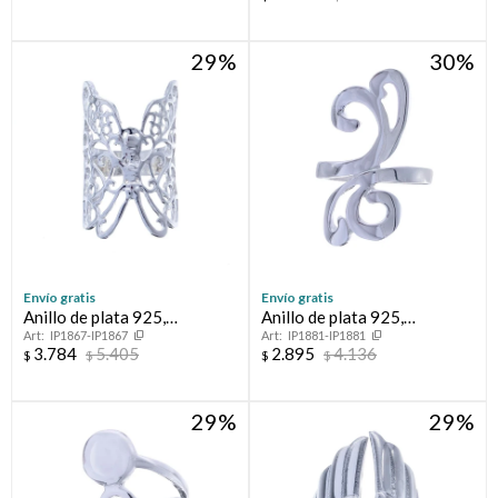
29
30
Envío gratis
Envío gratis
Anillo de plata 925,
Anillo de plata 925,
IP1867-IP1867
IP1881-IP1881
MARIPOSA.
CLEOPATRA.
3.784
5.405
2.895
4.136
$
$
$
$
29
29