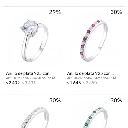
29
30
Anillo de plata 925 con
Anillo de plata 925 con
34228-55372-34228-55372
34257-55467-34257-55467
circonia, SOLITARIO.
circonias, MEDIO SIN FIN.
2.402
3.431
1.645
2.350
$
$
$
$
30
30