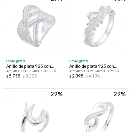
Envío gratis
Envío gratis
Anillo de plata 925 con
Anillo de plata 925 con
48887-80190-48887-80190
48921-80250-48921-80250
circonias, TRENZA.
circonias.
5.758
8.225
2.895
4.136
$
$
$
$
29
29