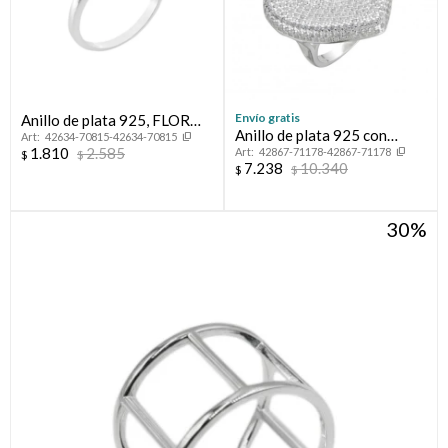
Envío gratis
Anillo de plata 925, FLOR
Anillo de plata 925 con
42634-70815-42634-70815
DE LOTO.
1.810
2.585
42867-71178-42867-71178
circonias, CORAZON.
$
$
7.238
10.340
$
$
30