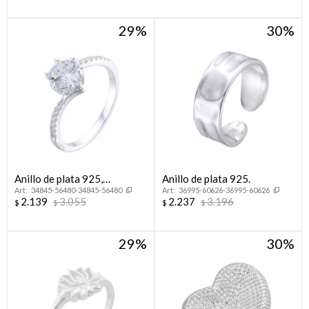
29
30
Anillo de plata 925,
Anillo de plata 925.
34845-56480-34845-56480
36995-60626-36995-60626
CINTILLO.
2.139
3.055
2.237
3.196
$
$
$
$
29
30