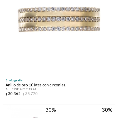
Envío gratis
Anillo de oro 10 ktes con circonias.
F13119-F13119
30.362
35.720
$
$
30
30