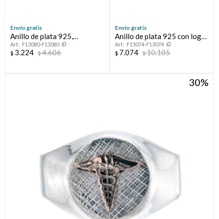
Envío gratis
Envío gratis
Anillo de plata 925,
Anillo de plata 925 con logo
F13080-F13080
F13074-F13074
MEDICO.
en oro 10 ktes, MEDICINA.
3.224
4.606
7.074
10.105
$
$
$
$
30