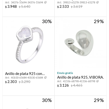
34376-55694-34376-55694
39813-65278-39813-65278
circonias, PROMESA.
FLORESSER.
3.948
5.640
2.533
3.619
$
$
$
$
30
29
Envío gratis
Anillo de plata 925 con
Anillo de plata 925, VIBORA.
40100-65684-40100-65684
circonias.
2.303
3.290
41536-68798-41536-68798
$
$
3.126
4.465
$
$
30
29