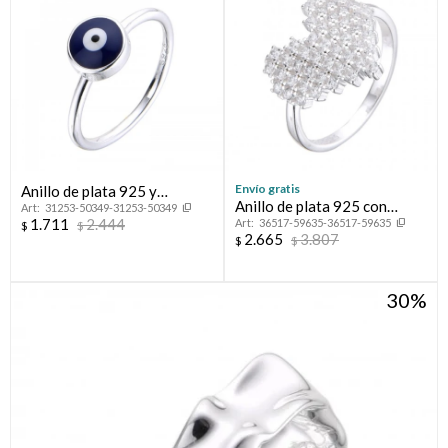
Envío gratis
Anillo de plata 925 y
Anillo de plata 925 con
31253-50349-31253-50349
esmalte, OJO TURCO.
1.711
2.444
36517-59635-36517-59635
circonias, CORAZON
$
$
2.665
3.807
$
$
30