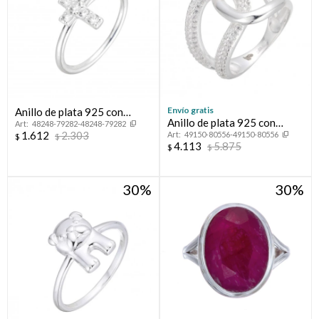
Envío gratis
Anillo de plata 925 con
Anillo de plata 925 con
48248-79282-48248-79282
circonias, CRUZ.
1.612
2.303
49150-80556-49150-80556
circonias, LAZO.
$
$
4.113
5.875
$
$
30
30