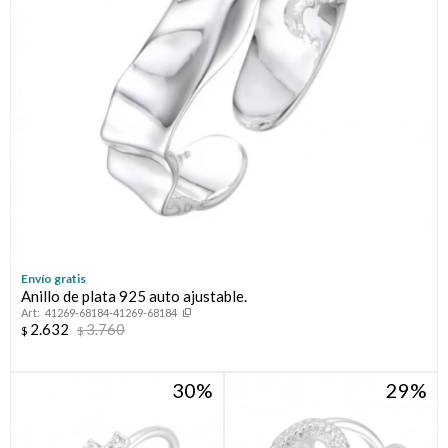
Envío gratis
Anillo de plata 925 auto ajustable.
41269-68184-41269-68184
2.632
3.760
$
$
30
29