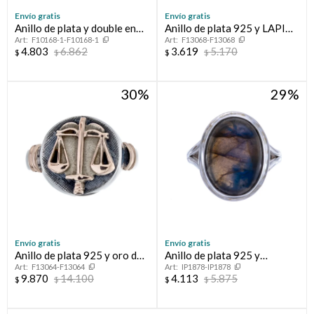
Envío gratis
Envío gratis
Anillo de plata y double en
Anillo de plata 925 y LAPIZ
F10168-1-F10168-1
F13068-F13068
oro 18 ltes.LINEA KIDS;
LAZULI
4.803
6.862
3.619
5.170
$
$
$
$
VARÓN.
30
29
Envío gratis
Envío gratis
Anillo de plata 925 y oro de
Anillo de plata 925 y
F13064-F13064
IP1878-IP1878
10 ktes ABOGACÍA
Calcedonia
9.870
14.100
4.113
5.875
$
$
$
$