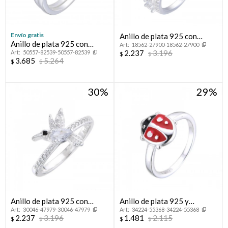
Envío gratis
Anillo de plata 925 con
Anillo de plata 925 con
18562-27900-18562-27900
circonias, CORONITA.
2.237
3.196
50557-82539-50557-82539
circonias,CINTILLO.
$
$
3.685
5.264
$
$
30
29
Anillo de plata 925 con
Anillo de plata 925 y
30046-47979-30046-47979
34224-55368-34224-55368
circonias, COLIBRI.
esmalte, MARIQUITA.
2.237
3.196
1.481
2.115
$
$
$
$