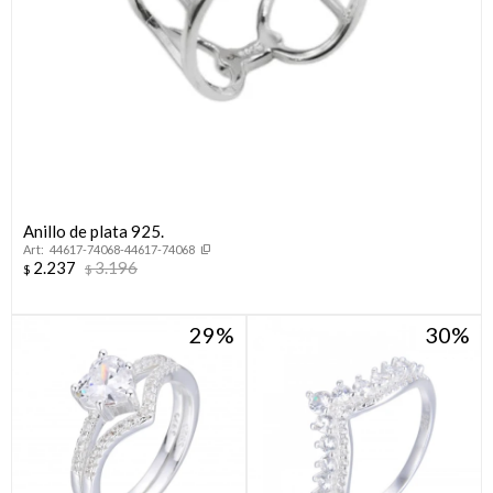
Anillo de plata 925.
44617-74068-44617-74068
2.237
3.196
$
$
29
30