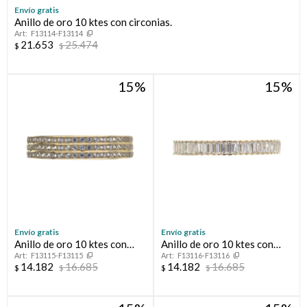
Envío gratis
Anillo de oro 10 ktes con circonias.
Compromiso
F13114-F13114
21.653
25.474
$
$
Día del niño
15
15
Envío gratis
Envío gratis
Anillo de oro 10 ktes con
Anillo de oro 10 ktes con
F13115-F13115
F13116-F13116
circonias, MEDIO SIN FIN.
circonias, MEDIO SIN FIN.
14.182
16.685
14.182
16.685
$
$
$
$