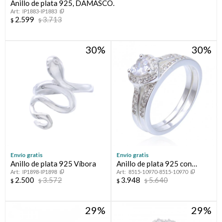
Anillo de plata 925, DAMASCO.
IP1883-IP1883
2.599
3.713
$
$
30
30
Envío gratis
Envío gratis
Anillo de plata 925 Víbora
Anillo de plata 925 con
IP1898-IP1898
8515-10970-8515-10970
circonias, PROMESA
2.500
3.572
3.948
5.640
$
$
$
$
29
29