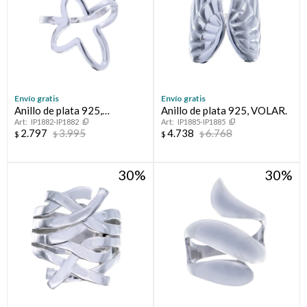
Envío gratis
Envío gratis
Anillo de plata 925,
Anillo de plata 925, VOLAR.
IP1882-IP1882
IP1885-IP1885
ESPERANZA.
2.797
3.995
4.738
6.768
$
$
$
$
30
30