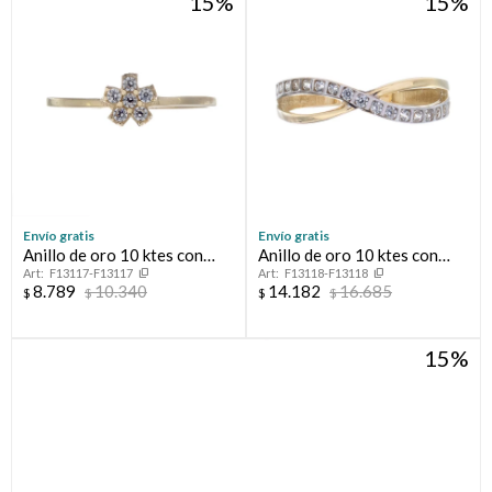
15
15
Envío gratis
Envío gratis
Anillo de oro 10 ktes con
Anillo de oro 10 ktes con
F13117-F13117
F13118-F13118
circonias, FLOT
circonias.
8.789
10.340
14.182
16.685
$
$
$
$
15