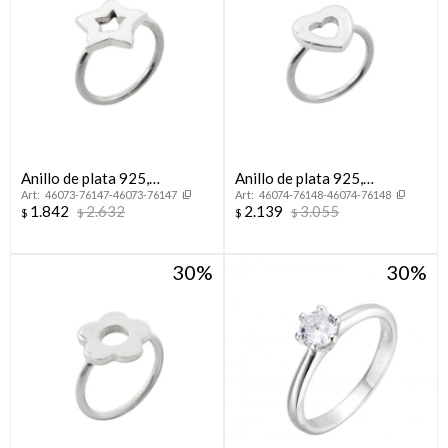
Anillo de plata 925,
Anillo de plata 925,
46073-76147-46073-76147
46074-76148-46074-76148
ESTRELLA.
CORAZON.
1.842
2.632
2.139
3.055
$
$
$
$
30
30