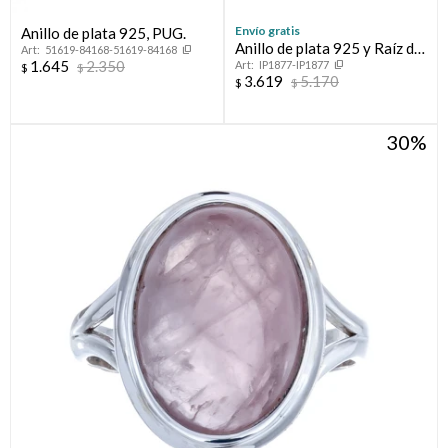
Envío gratis
Anillo de plata 925, PUG.
Anillo de plata 925 y Raíz de
51619-84168-51619-84168
1.645
2.350
IP1877-IP1877
Rubí
$
$
3.619
5.170
$
$
30