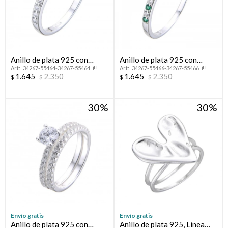
Anillo de plata 925 con
Anillo de plata 925 con
34267-55464-34267-55464
34267-55466-34267-55466
circonias, MEDIO SIN FiN.
circonias, MEDIO SIN FIN.
1.645
2.350
1.645
2.350
$
$
$
$
30
30
Envío gratis
Envío gratis
Anillo de plata 925 con
Anillo de plata 925, Linea