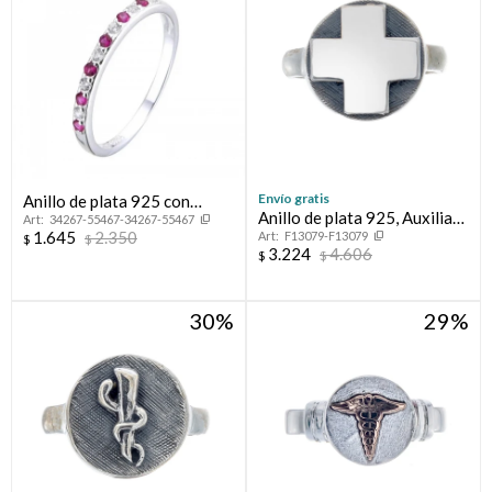
Envío gratis
Anillo de plata 925 con
Anillo de plata 925, Auxiliar
34267-55467-34267-55467
circonias, MEDIO SIN FIN.
1.645
2.350
F13079-F13079
de Enfermería.
$
$
3.224
4.606
$
$
30
29