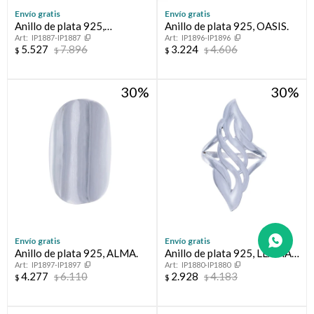
Envío gratis
Envío gratis
Anillo de plata 925,
Anillo de plata 925, OASIS.
IP1887-IP1887
IP1896-IP1896
CAMINOS.
5.527
7.896
3.224
4.606
$
$
$
$
30
30
Envío gratis
Envío gratis
Anillo de plata 925, ALMA.
Anillo de plata 925, LLAMA
IP1897-IP1897
IP1880-IP1880
DE FUEGO:
4.277
6.110
2.928
4.183
$
$
$
$