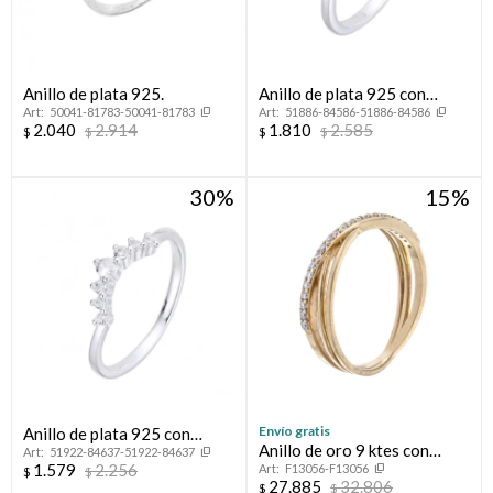
Anillo de plata 925.
Anillo de plata 925 con
50041-81783-50041-81783
51886-84586-51886-84586
circonias, INFINITO.
2.040
2.914
1.810
2.585
$
$
$
$
30
15
Envío gratis
Anillo de plata 925 con
Anillo de oro 9 ktes con
51922-84637-51922-84637
circonias, CORONITA.
1.579
2.256
F13056-F13056
circonias.
$
$
27.885
32.806
$
$