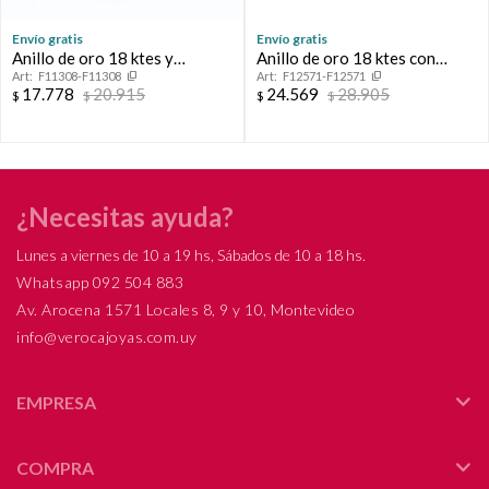
Envío gratis
Envío gratis
Anillo de oro 18 ktes y
Anillo de oro 18 ktes con
F11308-F11308
F12571-F12571
circonias.
circonia.
17.778
20.915
24.569
28.905
$
$
$
$
¿Necesitas ayuda?
Lunes a viernes de 10 a 19 hs, Sábados de 10 a 18 hs.
Whatsapp 092 504 883
Av. Arocena 1571 Locales 8, 9 y 10, Montevideo
info@verocajoyas.com.uy
EMPRESA
COMPRA