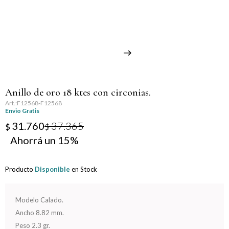
Llaveros
Día de la Mujer
Día de la Secretaria
Día del Abuelo
Anillo de oro 18 ktes con circonias.
Día del Amigo
F12568-F12568
Envio Gratis
Día del Maestro
31.760
37.365
$
$
15
Día del Padre
Producto
Disponible
en Stock
Graduación
Nacimiento
Modelo Calado.
Ancho 8.82 mm.
San Valentín
Peso 2.3 gr.