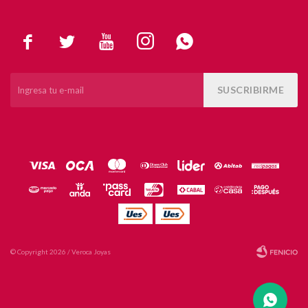





SUSCRIBIRME
© Copyright 2026 / Veroca Joyas