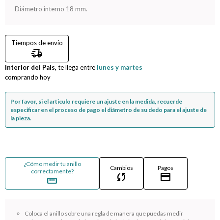
Diámetro interno 18 mm.
Compromiso
Tiempos de envío
Día del niño
delivery_truck_speed
Interior del Pais,
te llega entre
lunes y martes
comprando hoy
Por favor, si el articulo requiere un ajuste en la medida, recuerde
especificar en el proceso de pago el diámetro de su dedo para el ajuste de
la pieza.
¿Cómo medir tu anillo
Cambios
Pagos
correctamente?
sync
credit_card
straighten
Coloca el anillo sobre una regla de manera que puedas medir