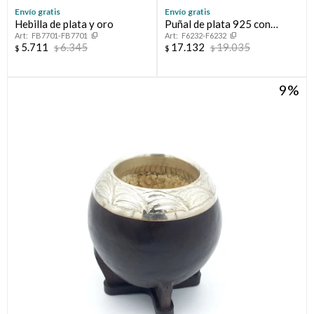
Elegí tus productos preferidos
Envío gratis
Envío gratis
Fecha de nacimiento
Hebilla de plata y oro
Puñal de plata 925 con
Elegís Pago Después como metodo de pago
FB7701-FB7701
F6232-F6232
apliques en oro 18ktes.
* sujeto a aprobación crediticia. El monto disponible puede
5.711
6.345
17.132
19.035
$
$
$
$
variar por comercio
Día
Mes
Año
9
Continuar