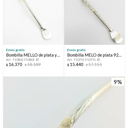
Envío gratis
Envío gratis
Bombilla MELLO de plata y
Bombilla MELO de plata 925
F10801-F10801
F10751-F10751
oro 18 ktes.
y oro 18 ktes.
16.370
18.189
15.440
17.155
$
$
$
$
9