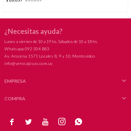
$
$
¿Necesitas ayuda?
Lunes a viernes de 10 a 19 hs, Sábados de 10 a 18 hs.
Whatsapp 092 504 883
Av. Arocena 1571 Locales 8, 9 y 10, Montevideo
info@verocajoyas.com.uy
EMPRESA
COMPRA




