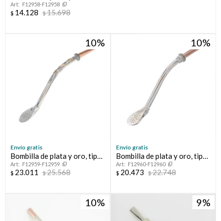
F12958-F12958
14.128
15.698
$
$
Compromiso
10
10
Día del niño
Envío gratis
Envío gratis
Bombilla de plata y oro, tipo
Bombilla de plata y oro, tipo
F12959-F12959
F12960-F12960
MELO.
MELO.
23.011
25.568
20.473
22.748
$
$
$
$
10
9