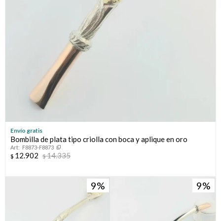
Envío gratis
Bombilla de plata tipo criolla con boca y aplique en oro
F8873-F8873
12.902
14.335
$
$
9
9