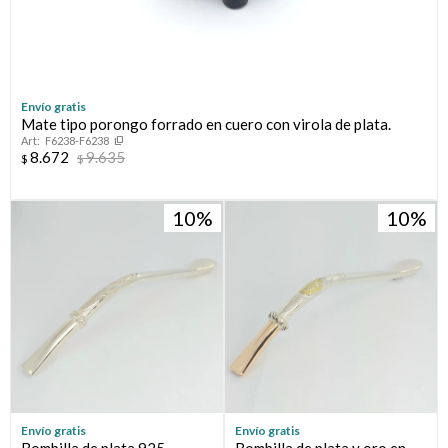
Envío gratis
Mate tipo porongo forrado en cuero con virola de plata.
F6238-F6238
8.672
9.635
$
$
10
10
Envío gratis
Envío gratis