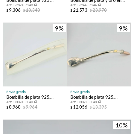
Bombilla de plata 925,
Bombilla de plata y oro en
F6240-F6240
F6244-F6244
modelo CRIOLLA.
dos tonos.
9.306
10.340
21.573
23.970
$
$
$
$
9
9
Envío gratis
Envío gratis
Bombilla de plata 925.
Bombilla de plata 925.
F8040-F8040
F8048-F8048
Modelo CRIOLLA con
Modelo MELO con boca de
8.968
9.964
12.056
13.395
$
$
$
$
aplique central de oro.
oro.
10