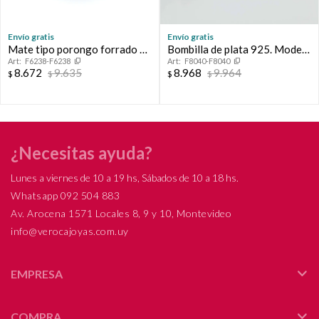
Envío gratis
Envío gratis
Mate tipo porongo forrado en
Bombilla de plata 925. Modelo
F6238-F6238
F8040-F8040
cuero con virola de plata.
CRIOLLA con aplique central
8.672
9.635
8.968
9.964
$
$
$
$
de oro.
¿Necesitas ayuda?
Lunes a viernes de 10 a 19 hs, Sábados de 10 a 18 hs.
Whatsapp 092 504 883
Av. Arocena 1571 Locales 8, 9 y 10, Montevideo
info@verocajoyas.com.uy
EMPRESA
COMPRA