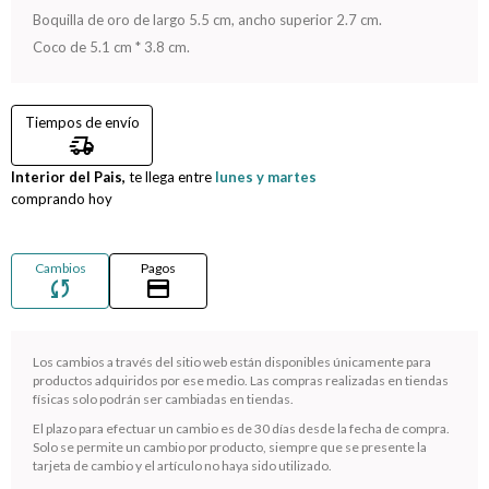
Boquilla de oro de largo 5.5 cm, ancho superior 2.7 cm.
Compromiso
Coco de 5.1 cm * 3.8 cm.
Día del niño
Tiempos de envío
delivery_truck_speed
Interior del Pais,
te llega entre
lunes y martes
comprando hoy
Cambios
Pagos
sync
credit_card
Los cambios a través del sitio web están disponibles únicamente para
productos adquiridos por ese medio. Las compras realizadas en tiendas
¡Sumate a la forma más ágil de comprar!
físicas solo podrán ser cambiadas en tiendas.
Comprá en 3 cuotas sin recargo o hasta en 12
El plazo para efectuar un cambio es de 30 días desde la fecha de compra.
cuotas * ¡Solo con tu cédula!
Solo se permite un cambio por producto, siempre que se presente la
* sujeto aprobación crediticia.
tarjeta de cambio y el artículo no haya sido utilizado.