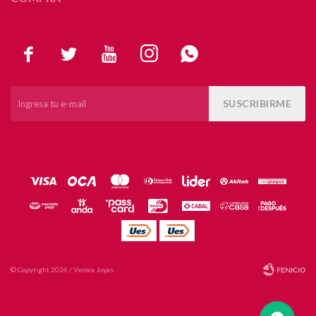





SUSCRIBIRME
© Copyright 2026 / Veroca Joyas