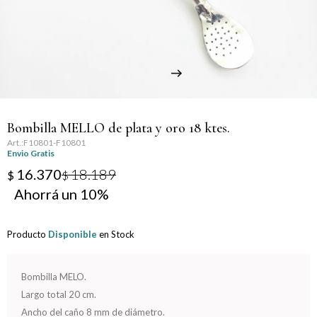
Llaveros
Día de la Mujer
Día de la Secretaria
Día del Abuelo
Bombilla MELLO de plata y oro 18 ktes.
Día del Amigo
F10801-F10801
Envio Gratis
Día del Maestro
16.370
18.189
$
$
10
Día del Padre
Producto
Disponible
en Stock
Graduación
Nacimiento
Bombilla MELO.
Largo total 20 cm.
San Valentín
Ancho del caño 8 mm de diámetro.