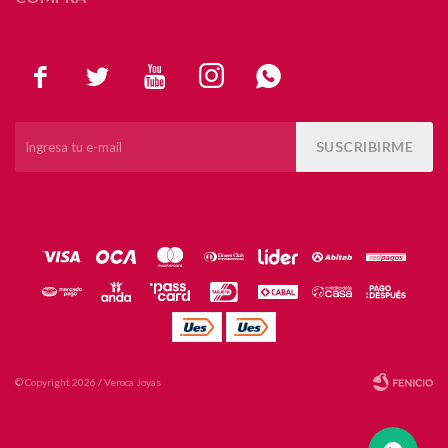





SUSCRIBIRME
© Copyright 2026 / Veroca Joyas