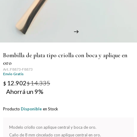
Llaveros
Día de la Mujer
Día de la Secretaria
Día del Abuelo
Bombilla de plata tipo criolla con boca y aplique en
Día del Amigo
oro
F8873-F8873
Día del Maestro
Envio Gratis
12.902
14.335
$
$
Día del Padre
9
Graduación
Producto
Disponible
en Stock
Nacimiento
Modelo criollo con aplique central y boca de oro.
San Valentín
Caño de 8 mm cincelado con aplique central en oro.