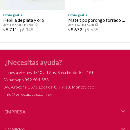
Envío gratis
Envío gratis
Hebilla de plata y oro
Mate tipo porongo forrado en
FB7701-FB7701
F6238-F6238
cuero con virola de plata.
5.711
6.345
8.672
9.635
$
$
$
$
¿Necesitas ayuda?
Lunes a viernes de 10 a 19 hs, Sábados de 10 a 18 hs.
Whatsapp 092 504 883
Av. Arocena 1571 Locales 8, 9 y 10, Montevideo
info@verocajoyas.com.uy
EMPRESA
COMPRA