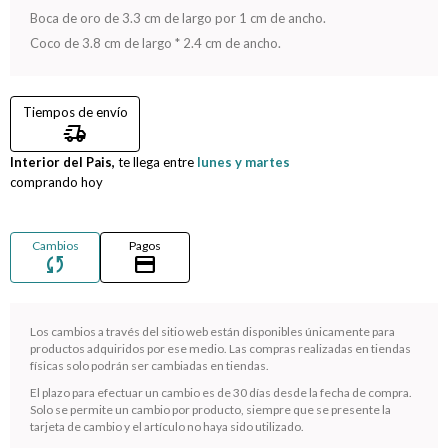
Boca de oro de 3.3 cm de largo por 1 cm de ancho.
Compromiso
Coco de 3.8 cm de largo * 2.4 cm de ancho.
Día del niño
Tiempos de envío
delivery_truck_speed
Interior del Pais,
te llega entre
lunes y martes
comprando hoy
Cambios
Pagos
sync
credit_card
Los cambios a través del sitio web están disponibles únicamente para
productos adquiridos por ese medio. Las compras realizadas en tiendas
¡Sumate a la forma más ágil de comprar!
físicas solo podrán ser cambiadas en tiendas.
Comprá en 3 cuotas sin recargo o hasta en 12
El plazo para efectuar un cambio es de 30 días desde la fecha de compra.
cuotas * ¡Solo con tu cédula!
Solo se permite un cambio por producto, siempre que se presente la
* sujeto aprobación crediticia.
tarjeta de cambio y el artículo no haya sido utilizado.