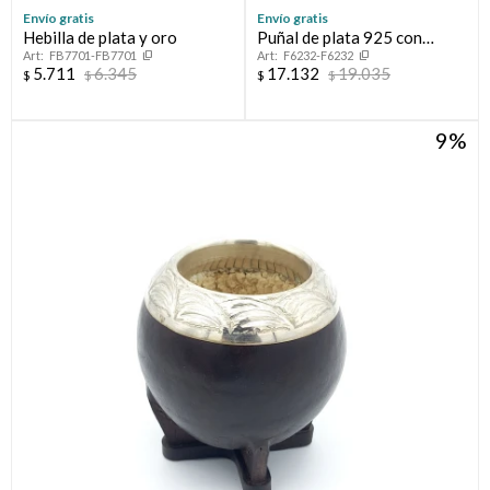
Elegí tus productos preferidos
Envío gratis
Envío gratis
Fecha de nacimiento
Hebilla de plata y oro
Puñal de plata 925 con
Elegís Pago Después como metodo de pago
FB7701-FB7701
F6232-F6232
apliques en oro 18ktes.
* sujeto a aprobación crediticia. El monto disponible puede
5.711
6.345
17.132
19.035
$
$
$
$
variar por comercio
Día
Mes
Año
9
Continuar