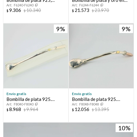
Bombilla de plata 925,
Bombilla de plata y oro en
F6240-F6240
F6244-F6244
modelo CRIOLLA.
dos tonos.
9.306
10.340
21.573
23.970
$
$
$
$
9
9
Envío gratis
Envío gratis
Bombilla de plata 925.
Bombilla de plata 925.
F8040-F8040
F8048-F8048
Modelo CRIOLLA con
Modelo MELO con boca de
8.968
9.964
12.056
13.395
$
$
$
$
aplique central de oro.
oro.
10