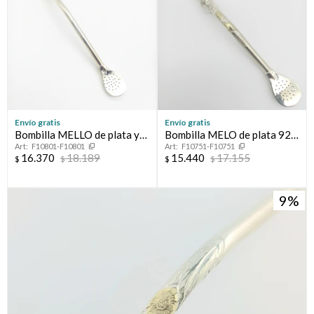
Envío gratis
Envío gratis
Bombilla MELLO de plata y
Bombilla MELO de plata 925
F10801-F10801
F10751-F10751
oro 18 ktes.
y oro 18 ktes.
16.370
18.189
15.440
17.155
$
$
$
$
9