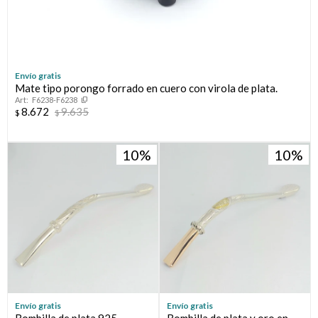
Envío gratis
Mate tipo porongo forrado en cuero con virola de plata.
F6238-F6238
8.672
9.635
$
$
10
10
Envío gratis
Envío gratis