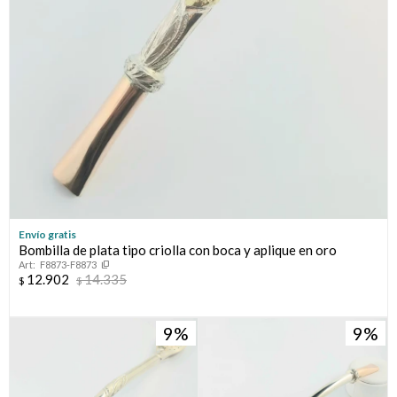
Envío gratis
Bombilla de plata tipo criolla con boca y aplique en oro
F8873-F8873
12.902
14.335
$
$
9
9