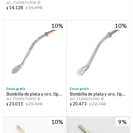
F12958-F12958
14.128
15.698
$
$
Compromiso
10
10
Día del niño
Envío gratis
Envío gratis
Bombilla de plata y oro, tipo
Bombilla de plata y oro, tipo
F12959-F12959
F12960-F12960
MELO.
MELO.
23.011
25.568
20.473
22.748
$
$
$
$
10
9