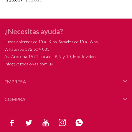
$
$
¿Necesitas ayuda?
Lunes a viernes de 10 a 19 hs, Sábados de 10 a 18 hs.
Whatsapp 092 504 883
Av. Arocena 1571 Locales 8, 9 y 10, Montevideo
info@verocajoyas.com.uy
EMPRESA
COMPRA




