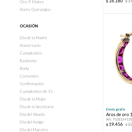
16.180
1
$
$
Oro 9 Kilates
Acero Quirúrgico
OCASIÓN
Día de la Madre
Aniversario
Cumpleaños
Bautismo
Boda
Comunión
Confirmación
Cumpleaños de 15
Día de la Mujer
Día de la Secretaria
Envío gratis
Día del Abuelo
Aros de oro 1
F13113-F13
Día del Amigo
19.456
2
$
$
Día del Maestro