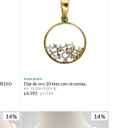
Envío gratis
, MEDIO
Dije de oro 10 ktes con circonias.
F12376-F12376
6.592
7.755
$
$
14
14