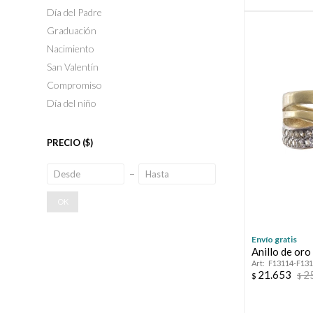
Día del Padre
Graduación
Nacimiento
San Valentín
Compromiso
Día del niño
PRECIO
($)
OK
Envío gratis
Anillo de oro
F13114-F13
21.653
2
$
$