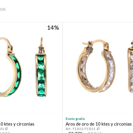
tros
14
Envío gratis
0 ktes y circonias
Aros de oro de 10 ktes y circonias
110
F13111-F13111