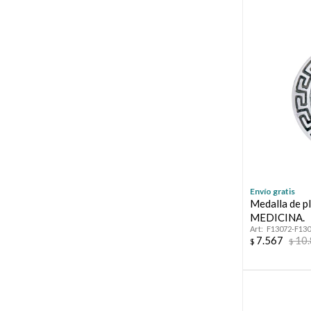
Envío gratis
Medalla de pl
MEDICINA.
F13072-F13
7.567
10
$
$