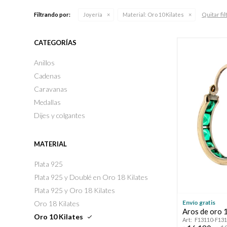
Quitar fil
Filtrando por:
Joyería
Material:
Oro 10 Kilates
CATEGORÍAS
Anillos
Cadenas
Caravanas
Medallas
Dijes y colgantes
MATERIAL
Plata 925
Plata 925 y Doublé en Oro 18 Kilates
Plata 925 y Oro 18 Kilates
Envío gratis
Oro 18 Kilates
Aros de oro 1
Oro 10 Kilates
F13110-F13