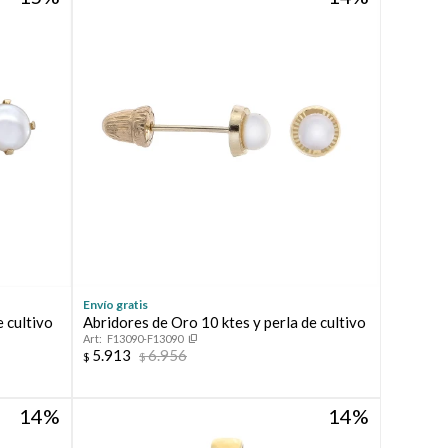
Envío gratis
e cultivo
Abridores de Oro 10 ktes y perla de cultivo
F13090-F13090
5.913
6.956
$
$
14
14