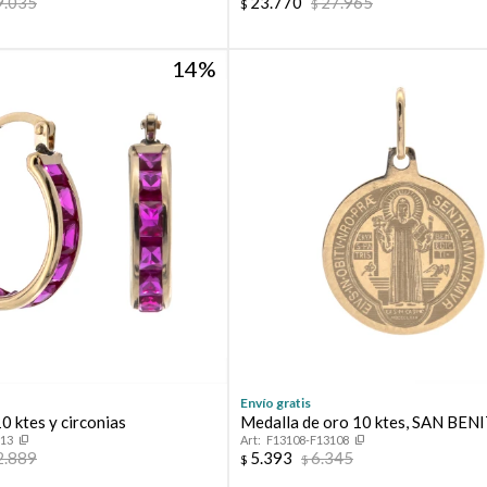
9.035
23.770
27.965
$
$
14
Envío gratis
0 ktes y circonias
Medalla de oro 10 ktes, SAN BEN
113
F13108-F13108
2.889
5.393
6.345
$
$