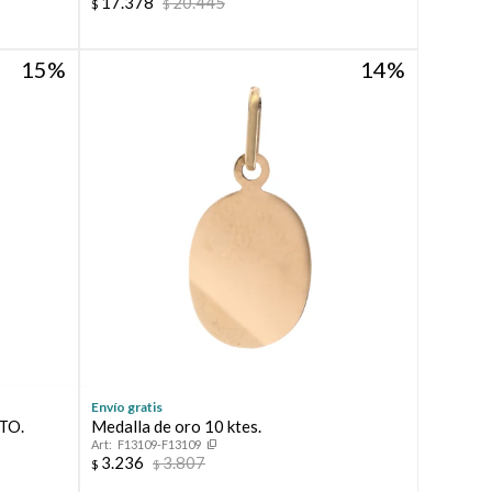
17.378
20.445
$
$
15
14
Envío gratis
ITO.
Medalla de oro 10 ktes.
F13109-F13109
3.236
3.807
$
$