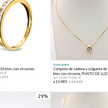
Envío gratis
 10 ktes, con circonias.
Conjunto de cadena y colgante de
963
ktes con circonia, PUNTO DE LUZ
6.215
F11321-F11321
13.983
16.450
$
$
29