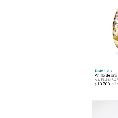
Envío gratis
Anillo de oro
F11963-F11
13.783
1
$
$