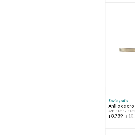
Envío gratis
Anillo de oro
F13117-F13
8.789
10
$
$