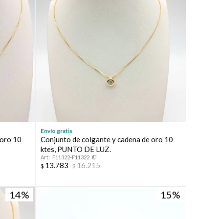
Envío gratis
 oro 10
Conjunto de colgante y cadena de oro 10
.
ktes, PUNTO DE LUZ.
F11322-F11322
13.783
16.215
$
$
14
15