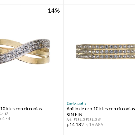
14
Envío gratis
 10 ktes con circonias.
Anillo de oro 10 ktes con circoni
114
SIN FIN.
5.474
F13115-F13115
14.182
16.685
$
$