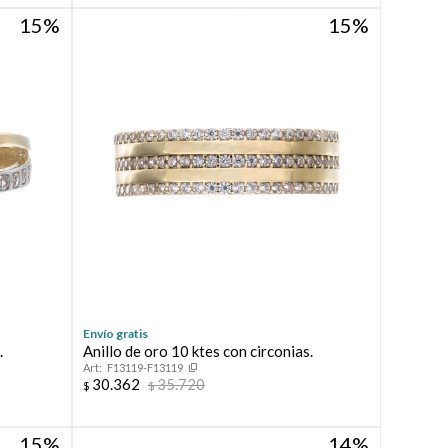
15
15
Envío gratis
.
Anillo de oro 10 ktes con circonias.
F13119-F13119
30.362
35.720
$
$
15
14