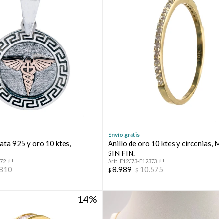
Envío gratis
ata 925 y oro 10 ktes,
Anillo de oro 10 ktes y circonias
SIN FIN.
072
F12373-F12373
.810
8.989
10.575
$
$
14