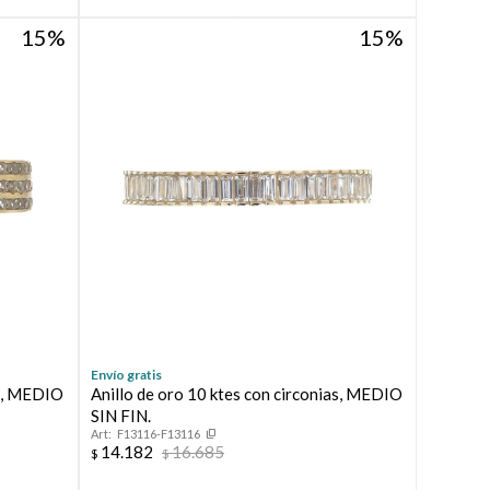
15
15
Envío gratis
as, MEDIO
Anillo de oro 10 ktes con circonias, MEDIO
SIN FIN.
F13116-F13116
14.182
16.685
$
$