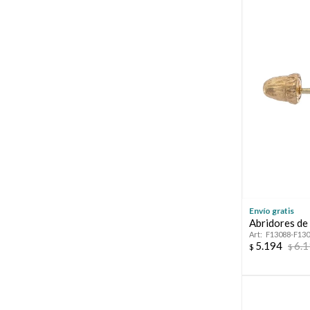
Envío gratis
Abridores de 
F13088-F13
5.194
6.
$
$