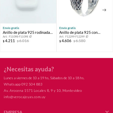
Envío gratis
Envío gratis
Anillo de plata 925 rodinada
Anillo de plata 925 con
F11098-F11098
F12299-F12299
con zafiro azul.
circonia.
4.211
6.016
4.606
6.580
$
$
$
$
¿Necesitas ayuda?
Lunes a viernes de 10 a 19 hs, Sábados de 10 a 18 hs.
Whatsapp 092 504 883
Av. Arocena 1571 Locales 8, 9 y 10, Montevideo
info@verocajoyas.com.uy
EMPRESA