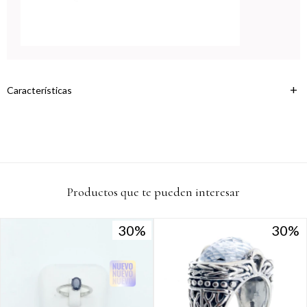
variar por comercio
Día
Mes
Año
Continuar
Características
Productos que te pueden interesar
30
30
30
30