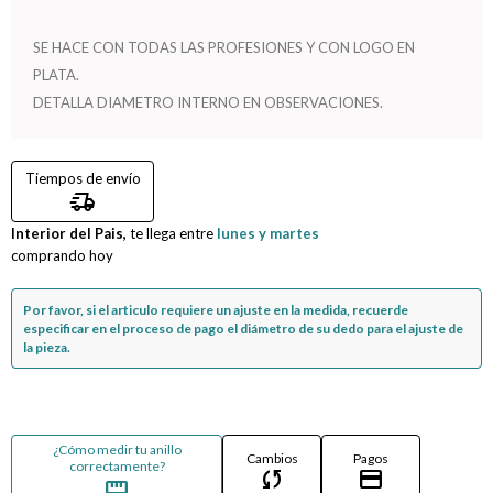
Compromiso
SE HACE CON TODAS LAS PROFESIONES Y CON LOGO EN
PLATA.
Día del niño
DETALLA DIAMETRO INTERNO EN OBSERVACIONES.
Tiempos de envío
delivery_truck_speed
Interior del Pais,
te llega entre
lunes y martes
comprando hoy
Por favor, si el articulo requiere un ajuste en la medida, recuerde
especificar en el proceso de pago el diámetro de su dedo para el ajuste de
la pieza.
¿Cómo medir tu anillo
Cambios
Pagos
correctamente?
sync
credit_card
straighten