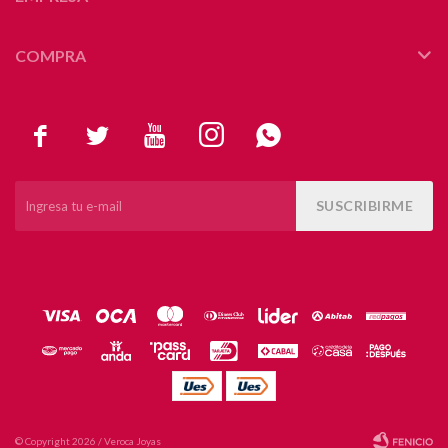
COMPRA





SUSCRIBIRME
© Copyright 2026 / Veroca Joyas