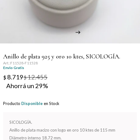
Llaveros
Día de la Mujer
Día de la Secretaria
Día del Abuelo
Anillo de plata 925 y oro 10 ktes, SICOLOGÍA.
Día del Amigo
F11528-F11528
Envio Gratis
Día del Maestro
8.719
12.455
$
$
29
Día del Padre
Producto
Disponible
en Stock
Graduación
Nacimiento
SICOLOGÍA.
Anillo de plata macizo con logo en oro 10 ktes de 115 mm
San Valentín
Diámetro interno 18.72 mm.