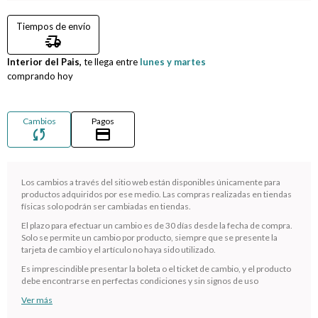
Tiempos de envío
Compromiso
delivery_truck_speed
Interior del Pais,
Día del niño
te llega entre
lunes y martes
comprando hoy
Cambios
Pagos
sync
credit_card
Los cambios a través del sitio web están disponibles únicamente para
productos adquiridos por ese medio. Las compras realizadas en tiendas
físicas solo podrán ser cambiadas en tiendas.
El plazo para efectuar un cambio es de 30 días desde la fecha de compra.
Solo se permite un cambio por producto, siempre que se presente la
¡Sumate a la forma más ágil de comprar!
tarjeta de cambio y el artículo no haya sido utilizado.
Comprá en 3 cuotas sin recargo o hasta en 12
Es imprescindible presentar la boleta o el ticket de cambio, y el producto
cuotas * ¡Solo con tu cédula!
debe encontrarse en perfectas condiciones y sin signos de uso
* sujeto aprobación crediticia.
Ver más
Verifica si estás calificado para comprar con Pago
Comprá ahora y Pagá