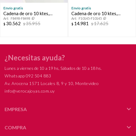
Envío gratis
Envío gratis
Cadena de oro 10 ktes,
Cadena de oro 10 ktes,
F8498-F8498
F10145-F10145
FORCET.
FORCET.
30.562
35.955
14.981
17.625
$
$
$
$
¿Necesitas ayuda?
Lunes a viernes de 10 a 19 hs, Sábados de 10 a 18 hs.
Whatsapp 092 504 883
Av. Arocena 1571 Locales 8, 9 y 10, Montevideo
info@verocajoyas.com.uy
EMPRESA
COMPRA