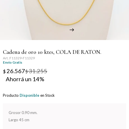
Llaveros
Día de la Mujer
Día de la Secretaria
Día del Abuelo
Cadena de oro 10 ktes, COLA DE RATON.
Día del Amigo
F11329-F11329
Envio Gratis
Día del Maestro
26.567
31.255
$
$
14
Día del Padre
Producto
Disponible
en Stock
Graduación
Nacimiento
Grosor 0.90 mm.
Largo 45 cm
San Valentín