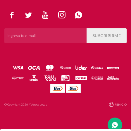





SUSCRIBIRME
© Copyright 2026 / Veroca Joyas