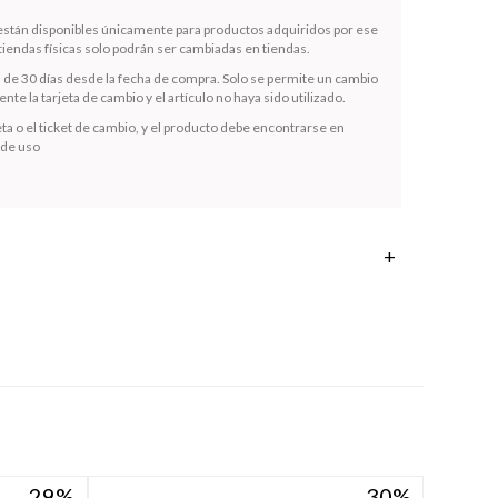
 están disponibles únicamente para productos adquiridos por ese
iendas físicas solo podrán ser cambiadas en tiendas.
s de 30 días desde la fecha de compra. Solo se permite un cambio
te la tarjeta de cambio y el artículo no haya sido utilizado.
ta o el ticket de cambio, y el producto debe encontrarse en
 de uso
29
29
30
30