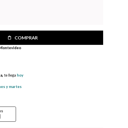
COMPRAR
 Montevideo
na,
te llega
hoy
nes y martes
os
rd