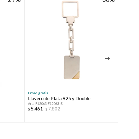
Envío gratis
Envío grat
Llavero de Plata 925 y Double
Llavero 
F12063-F12063
F1206
5.461
7.802
5.988
$
$
$