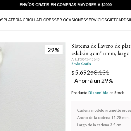
ENVÍOS GRATIS EN COMPRAS MAYORES A $2000
OS
PLATERÍA CRIOLLA
FLORESSER.
OCASIONES
SERVICIOS
GIFTCARDS
Sistema de llavero de pla
29
eslabón 4cm*11mm, largo 
F5845-F5845
Envio Gratis
5.692
8.131
$
$
29
Producto
Disponible
en Stock
Cadena modelo grumette grues
Ancho de la cadena 11.28 mm.
Largo de la cadena 3.5 cm.