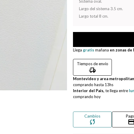
Sistema oval.
Largo del sistema 3.5 cm.
Largo total 8 cm.
Llega
gratis
mañana
en zonas de
Tiempos de envío
delivery_truck_speed
Montevideo y area metropolita
comprando hasta
13hs
Interior del Pais,
te llega entre
lu
comprando hoy
Cambios
Pag
sync
credit_ca