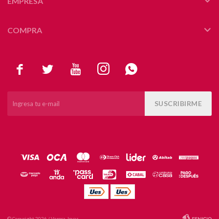
EMPRESA
COMPRA





SUSCRIBIRME
© Copyright 2026 / Veroca Joyas