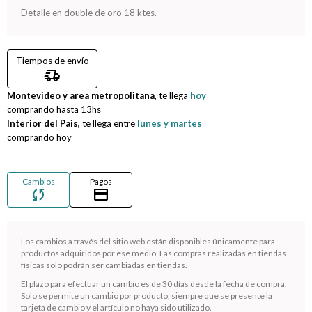
Detalle en double de oro 18 ktes.
Compromiso
Tiempos de envío
Día del niño
delivery_truck_speed
Montevideo y area metropolitana,
te llega
hoy
comprando hasta
13hs
Interior del Pais,
te llega entre
lunes y martes
comprando hoy
Cambios
Pagos
sync
credit_card
Los cambios a través del sitio web están disponibles únicamente para
productos adquiridos por ese medio. Las compras realizadas en tiendas
físicas solo podrán ser cambiadas en tiendas.
¡Sumate a la forma más ágil de comprar!
El plazo para efectuar un cambio es de 30 días desde la fecha de compra.
Comprá en 3 cuotas sin recargo o hasta en 12
Solo se permite un cambio por producto, siempre que se presente la
cuotas * ¡Solo con tu cédula!
tarjeta de cambio y el artículo no haya sido utilizado.