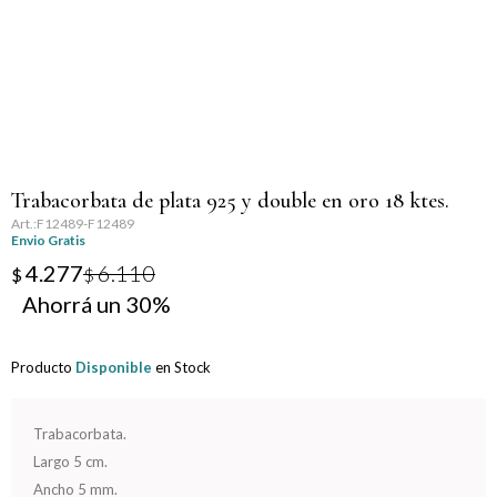
Llaveros
Día de la Mujer
Día de la Secretaria
Día del Abuelo
Trabacorbata de plata 925 y double en oro 18 ktes.
Día del Amigo
F12489-F12489
Envio Gratis
Día del Maestro
4.277
6.110
$
$
30
Día del Padre
Producto
Disponible
en Stock
Graduación
Nacimiento
Trabacorbata.
Largo 5 cm.
San Valentín
Ancho 5 mm.