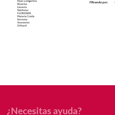
Dijes y colgantes
Filtrando por:
Rosarios
Llaveros
Tobilleras
FLORESSER.
Platería Criolla
Servicios
Accesorios
Giftcard
¿Necesitas ayuda?