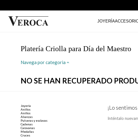
JOYERÍA
ACCESORI
Platería Criolla para Día del Maestro
Navega por categoria
NO SE HAN RECUPERADO PROD
Joyería
¡Lo sentimos
Anillos
Anillos
Alianzas
Inténtalo nuevam
Pulseras y esclavas
Cadenas
Caravanas
Medallas
Cruces