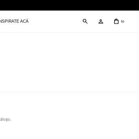
INSPIRATE ACÁ
0
$
tálogo.