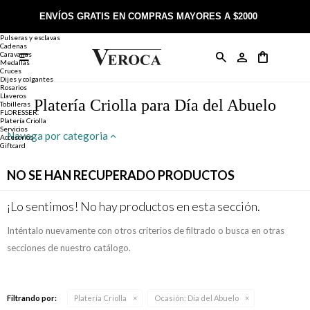
Joyería
Anillos
ENVÍOS GRATIS EN COMPRAS MAYORES A $2000
Anillos
Alianzas
Pulseras y esclavas
Cadenas
Caravanas

Anillos
Llaveros
Día de la Madre
Sobre Veroca Joyas
Como comprar on-line
Medallas
Cruces
Dijes y colgantes
Rosarios
Caravanas
Aniversario
Blog Veroca
Como pagar on-line
Llaveros
Platería Criolla para Día del Abuelo
Tobilleras
FLORESSER.
Platería Criolla
Cadenas
Cumpleaños
Nuestra tienda
Envíos y Devoluciones
Servicios
Navega por categoria
Accesorios
Giftcard
Rosarios
Bautismo
Trabaja con nosotros
Términos y condiciones
NO SE HAN RECUPERADO PRODUCTOS
Colgantes
Boda
Contacto
¡Lo sentimos! No hay productos en esta sección.
Inténtalo nuevamente con otros criterios de filtrado o busca en otras
Pulseras
Comunión
secciones de nuestro catálogo.
Alianzas
Confirmación
Filtrando por:
Platería Criolla
Ocasión:
Día del Abuelo
Tobilleras
Cumpleaños de 15