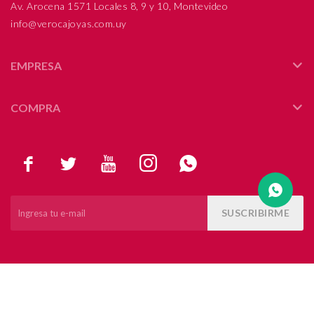
Av. Arocena 1571 Locales 8, 9 y 10, Montevideo
info@verocajoyas.com.uy
Compromiso
Día del niño
EMPRESA
COMPRA





SUSCRIBIRME